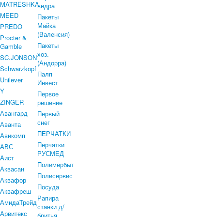
MATRЁSHKA
ведра
MEED
Пакеты
Майка
PREDO
(Валенсия)
Procter &
Пакеты
Gamble
хоз.
SC.JONSON
(Андорра)
Schwarzkopf
Палп
Unilever
Инвест
Y
Первое
ZINGER
решение
Авангард
Первый
снег
Аванта
ПЕРЧАТКИ
Авикомп
Перчатки
АВС
РУСМЕД
Аист
Полимербыт
Аквасан
Полисервис
Аквафор
Посуда
Аквафреш
Рапира
АмидаТрейд
станки д/
Арвитекс
бритья