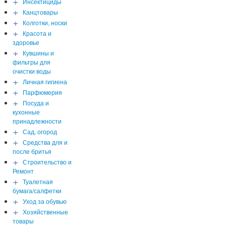
+
Инсектициды
+
Канцтовары
+
Колготки, носки
+
Красота и
здоровье
+
Кувшины и
фильтры для
очистки воды
+
Личная гигиена
+
Парфюмерия
+
Посуда и
кухонные
принадлежности
+
Сад, огород
+
Средства для и
после бритья
+
Строительство и
Ремонт
+
Туалетная
бумага/салфетки
+
Уход за обувью
+
Хозяйственные
товары