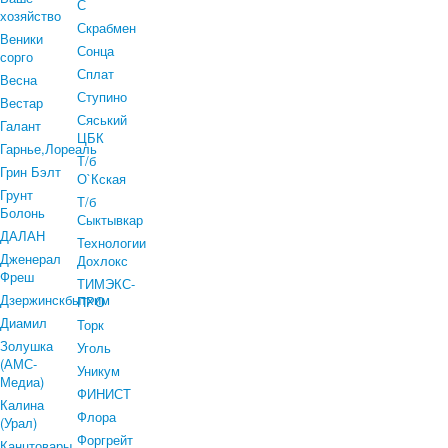
С
хозяйство
Скрабмен
Веники
Сонца
сорго
Сплат
Весна
Ступино
Вестар
Сяський
Галант
ЦБК
Гарнье,Лореаль
Т/б
Грин Бэлт
О`Кская
Грунт
Т/б
Болонь
Сыктывкар
ДАЛАН
Технологии
Дженерал
Дохлокс
Фреш
ТИМЭКС-
Дзержинскбытхим
ПРО
Диамил
Торк
Золушка
Уголь
(АМС-
Уникум
Медиа)
ФИНИСТ
Калина
Флора
(Урал)
Форгрейт
Канцтовары