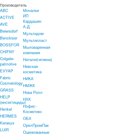
Производитель
ABC
Мочалки
ИП
ACTIVE
Кардашян
AVE
А.Д.
Beiersdorf
Мультидом
Benckiser
Мультипласт
BOSSFOR
Мыловаренная
CHIFNY
компания
Colgate-
Натали(гигиена)
palmolive
Невская
EVYAP
косметика
Fabric
НИКА
Cosmetology
НМЖК
GRASS
Нова Ролл
HELP
НХК
(инсектициды)
Нэфис-
Henkel
Косметикс
HERMES
ОБХ
Kerasys
ОрелПромПак
LUIR
Оцинкованные