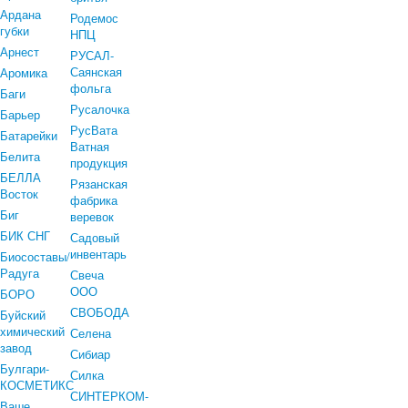
Ардана
Родемос
губки
НПЦ
Арнест
РУСАЛ-
Саянская
Аромика
фольга
Баги
Русалочка
Барьер
РусВата
Батарейки
Ватная
Белита
продукция
БЕЛЛА
Рязанская
Восток
фабрика
Биг
веревок
БИК СНГ
Садовый
инвентарь
Биосоставы/
Радуга
Свеча
ООО
БОРО
СВОБОДА
Буйский
химический
Селена
завод
Сибиар
Булгари-
Силка
КОСМЕТИКС
СИНТЕРКОМ-
Ваше