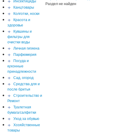
+
Инсектициды
Раздел не найден
+
Канцтовары
+
Колготки, носки
+
Красота и
здоровье
+
Кувшины и
фильтры для
очистки воды
+
Личная гигиена
+
Парфюмерия
+
Посуда и
кухонные
принадлежности
+
Сад, огород
+
Средства для и
после бритья
+
Строительство и
Ремонт
+
Туалетная
бумага/салфетки
+
Уход за обувью
+
Хозяйственные
товары