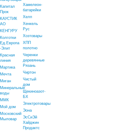
Хамелеон-
Капитал
батарейки
Прок
Хелп
КАУСТИК
Хенкель
АО
Рус
КЕНГУРУ
Хозтовары
Колготки
ХПП
Ед.Европа
полотно
-Элит
Черенки
Красная
деревянные
линия
Рязань
Мартика
Чиртон
Мечта
Чистый
Миган
дом
Минеральные
Щекиноазот-
воды
БХ
ММК
Электротовары
Мой дом
Эона
Московский
ЭсСиЭй
Мыловар
Хайджин
Продактс