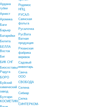
Ардана
Родемос
губки
НПЦ
Арнест
РУСАЛ-
Саянская
Аромика
фольга
Баги
Русалочка
Барьер
РусВата
Батарейки
Ватная
Белита
продукция
БЕЛЛА
Рязанская
Восток
фабрика
Биг
веревок
БИК СНГ
Садовый
инвентарь
Биосоставы/
Радуга
Свеча
ООО
БОРО
СВОБОДА
Буйский
химический
Селена
завод
Сибиар
Булгари-
Силка
КОСМЕТИКС
СИНТЕРКОМ-
Ваше