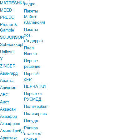
MATRЁSHKA
ведра
MEED
Пакеты
Майка
PREDO
(Валенсия)
Procter &
Пакеты
Gamble
хоз.
SC.JONSON
(Андорра)
Schwarzkopf
Палп
Unilever
Инвест
Y
Первое
ZINGER
решение
Авангард
Первый
снег
Аванта
ПЕРЧАТКИ
Авикомп
Перчатки
АВС
РУСМЕД
Аист
Полимербыт
Аквасан
Полисервис
Аквафор
Посуда
Аквафреш
Рапира
АмидаТрейд
станки д/
Арвитекс
бритья