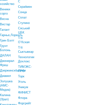
С
хозяйство
Скрабмен
Веники
Сонца
сорго
Сплат
Весна
Ступино
Вестар
Сяський
Галант
ЦБК
Гарнье,Лореаль
Т/б
Грин Бэлт
О`Кская
Грунт
Т/б
Болонь
Сыктывкар
ДАЛАН
Технологии
Дженерал
Дохлокс
Фреш
ТИМЭКС-
Дзержинскбытхим
ПРО
Диамил
Торк
Золушка
Уголь
(АМС-
Уникум
Медиа)
ФИНИСТ
Калина
Флора
(Урал)
Форгрейт
Канцтовары