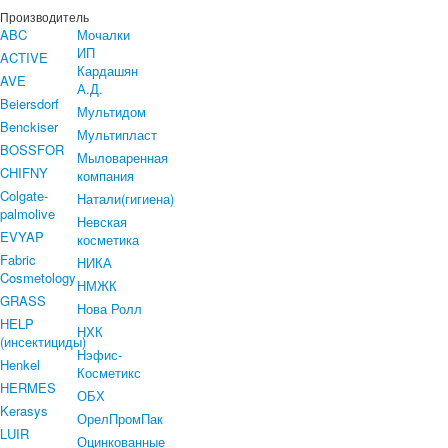
Производитель
ABC
Мочалки
ИП
ACTIVE
Кардашян
AVE
А.Д.
Beiersdorf
Мультидом
Benckiser
Мультипласт
BOSSFOR
Мыловаренная
CHIFNY
компания
Colgate-
Натали(гигиена)
palmolive
Невская
EVYAP
косметика
Fabric
НИКА
Cosmetology
НМЖК
GRASS
Нова Ролл
HELP
НХК
(инсектициды)
Нэфис-
Henkel
Косметикс
HERMES
ОБХ
Kerasys
ОрелПромПак
LUIR
Оцинкованные