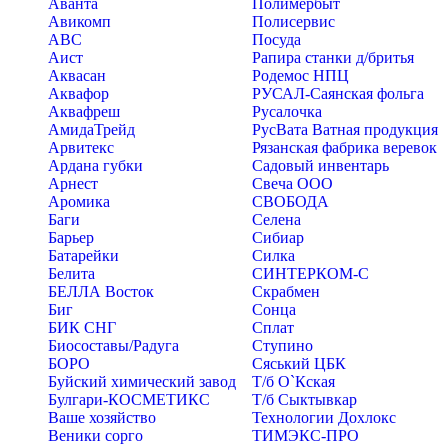
Аванта
Полимербыт
Авикомп
Полисервис
АВС
Посуда
Аист
Рапира станки д/бритья
Аквасан
Родемос НПЦ
Аквафор
РУСАЛ-Саянская фольга
Аквафреш
Русалочка
АмидаТрейд
РусВата Ватная продукция
Арвитекс
Рязанская фабрика веревок
Ардана губки
Садовый инвентарь
Арнест
Свеча ООО
Аромика
СВОБОДА
Баги
Селена
Барьер
Сибиар
Батарейки
Силка
Белита
СИНТЕРКОМ-С
БЕЛЛА Восток
Скрабмен
Биг
Сонца
БИК СНГ
Сплат
Биосоставы/Радуга
Ступино
БОРО
Сяський ЦБК
Буйский химический завод
Т/б О`Кская
Булгари-КОСМЕТИКС
Т/б Сыктывкар
Ваше хозяйство
Технологии Дохлокс
Веники сорго
ТИМЭКС-ПРО