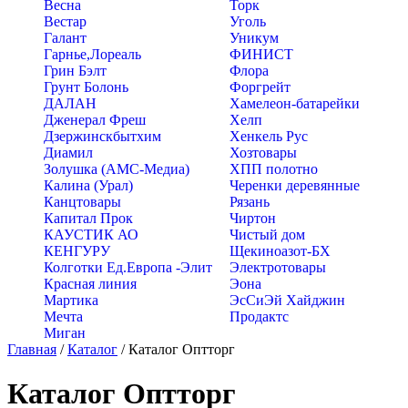
Весна
Торк
Вестар
Уголь
Галант
Уникум
Гарнье,Лореаль
ФИНИСТ
Грин Бэлт
Флора
Грунт Болонь
Форгрейт
ДАЛАН
Хамелеон-батарейки
Дженерал Фреш
Хелп
Дзержинскбытхим
Хенкель Рус
Диамил
Хозтовары
Золушка (АМС-Медиа)
ХПП полотно
Калина (Урал)
Черенки деревянные
Канцтовары
Рязань
Капитал Прок
Чиртон
КАУСТИК АО
Чистый дом
КЕНГУРУ
Щекиноазот-БХ
Колготки Ед.Европа -Элит
Электротовары
Красная линия
Эона
Мартика
ЭсСиЭй Хайджин
Мечта
Продактс
Миган
Главная
/
Каталог
/
Каталог Оптторг
Каталог Оптторг