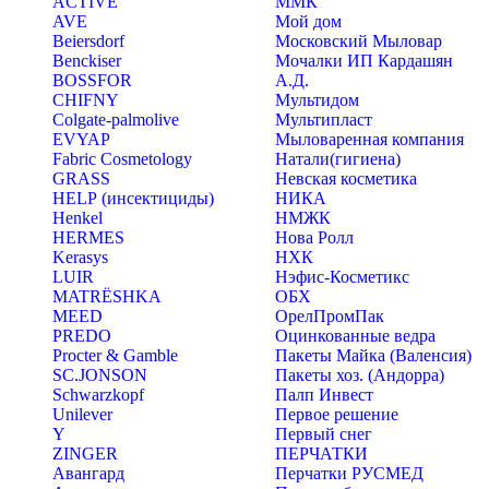
ACTIVE
ММК
AVE
Мой дом
Beiersdorf
Московский Мыловар
Benckiser
Мочалки ИП Кардашян
BOSSFOR
А.Д.
CHIFNY
Мультидом
Colgate-palmolive
Мультипласт
EVYAP
Мыловаренная компания
Fabric Cosmetology
Натали(гигиена)
GRASS
Невская косметика
HELP (инсектициды)
НИКА
Henkel
НМЖК
HERMES
Нова Ролл
Kerasys
НХК
LUIR
Нэфис-Косметикс
MATRЁSHKA
ОБХ
MEED
ОрелПромПак
PREDO
Оцинкованные ведра
Procter & Gamble
Пакеты Майка (Валенсия)
SC.JONSON
Пакеты хоз. (Андорра)
Schwarzkopf
Палп Инвест
Unilever
Первое решение
Y
Первый снег
ZINGER
ПЕРЧАТКИ
Авангард
Перчатки РУСМЕД