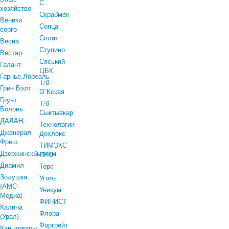
С
хозяйство
Скрабмен
Веники
Сонца
сорго
Сплат
Весна
Ступино
Вестар
Сяський
Галант
ЦБК
Гарнье,Лореаль
Т/б
Грин Бэлт
О`Кская
Грунт
Т/б
Болонь
Сыктывкар
ДАЛАН
Технологии
Дженерал
Дохлокс
Фреш
ТИМЭКС-
Дзержинскбытхим
ПРО
Диамил
Торк
Золушка
Уголь
(АМС-
Уникум
Медиа)
ФИНИСТ
Калина
Флора
(Урал)
Форгрейт
Канцтовары