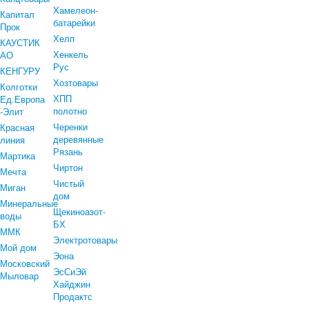
Хамелеон-
Капитал
батарейки
Прок
Хелп
КАУСТИК
Хенкель
АО
Рус
КЕНГУРУ
Хозтовары
Колготки
ХПП
Ед.Европа
полотно
-Элит
Черенки
Красная
деревянные
линия
Рязань
Мартика
Чиртон
Мечта
Чистый
Миган
дом
Минеральные
Щекиноазот-
воды
БХ
ММК
Электротовары
Мой дом
Эона
Московский
ЭсСиЭй
Мыловар
Хайджин
Продактс