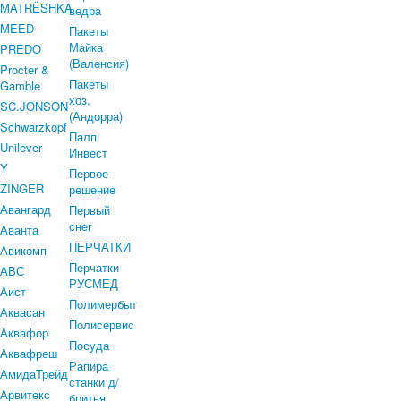
MATRЁSHKA
ведра
MEED
Пакеты
Майка
PREDO
(Валенсия)
Procter &
Пакеты
Gamble
хоз.
SC.JONSON
(Андорра)
Schwarzkopf
Палп
Unilever
Инвест
Y
Первое
ZINGER
решение
Авангард
Первый
снег
Аванта
ПЕРЧАТКИ
Авикомп
Перчатки
АВС
РУСМЕД
Аист
Полимербыт
Аквасан
Полисервис
Аквафор
Посуда
Аквафреш
Рапира
АмидаТрейд
станки д/
Арвитекс
бритья