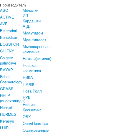
Производитель
ABC
Мочалки
ИП
ACTIVE
Кардашян
AVE
А.Д.
Beiersdorf
Мультидом
Benckiser
Мультипласт
BOSSFOR
Мыловаренная
CHIFNY
компания
Colgate-
Натали(гигиена)
palmolive
Невская
EVYAP
косметика
Fabric
НИКА
Cosmetology
НМЖК
GRASS
Нова Ролл
HELP
НХК
(инсектициды)
Нэфис-
Henkel
Косметикс
HERMES
ОБХ
Kerasys
ОрелПромПак
LUIR
Оцинкованные