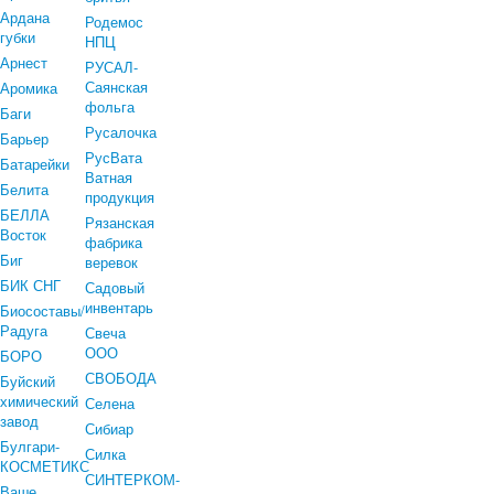
Ардана
Родемос
губки
НПЦ
Арнест
РУСАЛ-
Саянская
Аромика
фольга
Баги
Русалочка
Барьер
РусВата
Батарейки
Ватная
Белита
продукция
БЕЛЛА
Рязанская
Восток
фабрика
Биг
веревок
БИК СНГ
Садовый
инвентарь
Биосоставы/
Радуга
Свеча
ООО
БОРО
СВОБОДА
Буйский
химический
Селена
завод
Сибиар
Булгари-
Силка
КОСМЕТИКС
СИНТЕРКОМ-
Ваше