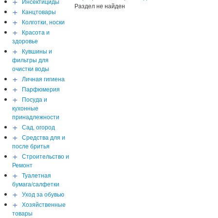
+
Инсектициды
Раздел не найден
+
Канцтовары
+
Колготки, носки
+
Красота и
здоровье
+
Кувшины и
фильтры для
очистки воды
+
Личная гигиена
+
Парфюмерия
+
Посуда и
кухонные
принадлежности
+
Сад, огород
+
Средства для и
после бритья
+
Строительство и
Ремонт
+
Туалетная
бумага/салфетки
+
Уход за обувью
+
Хозяйственные
товары