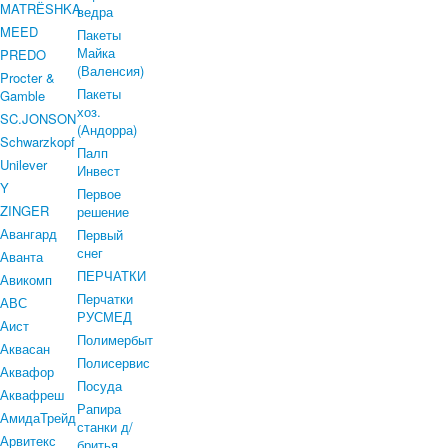
MATRЁSHKA
ведра
MEED
Пакеты
Майка
PREDO
(Валенсия)
Procter &
Пакеты
Gamble
хоз.
SC.JONSON
(Андорра)
Schwarzkopf
Палп
Unilever
Инвест
Y
Первое
ZINGER
решение
Авангард
Первый
снег
Аванта
ПЕРЧАТКИ
Авикомп
Перчатки
АВС
РУСМЕД
Аист
Полимербыт
Аквасан
Полисервис
Аквафор
Посуда
Аквафреш
Рапира
АмидаТрейд
станки д/
Арвитекс
бритья