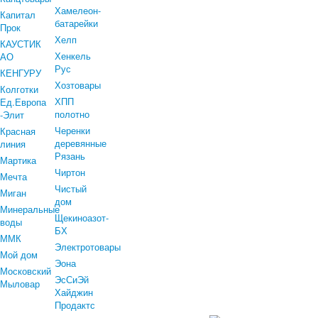
Хамелеон-
Капитал
батарейки
Прок
Хелп
КАУСТИК
Хенкель
АО
Рус
КЕНГУРУ
Хозтовары
Колготки
ХПП
Ед.Европа
полотно
-Элит
Черенки
Красная
деревянные
линия
Рязань
Мартика
Чиртон
Мечта
Чистый
Миган
дом
Минеральные
Щекиноазот-
воды
БХ
ММК
Электротовары
Мой дом
Эона
Московский
ЭсСиЭй
Мыловар
Хайджин
Продактс