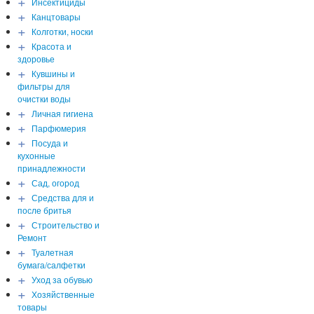
+
Инсектициды
+
Канцтовары
+
Колготки, носки
+
Красота и
здоровье
+
Кувшины и
фильтры для
очистки воды
+
Личная гигиена
+
Парфюмерия
+
Посуда и
кухонные
принадлежности
+
Сад, огород
+
Средства для и
после бритья
+
Строительство и
Ремонт
+
Туалетная
бумага/салфетки
+
Уход за обувью
+
Хозяйственные
товары