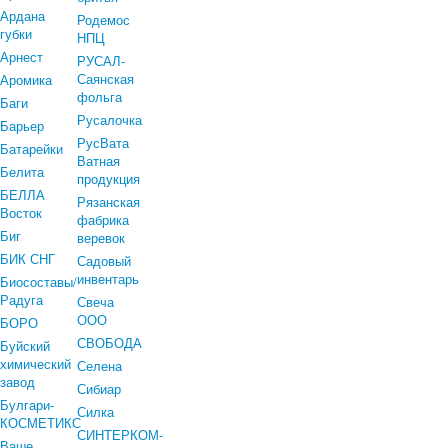
Ардана
Родемос
губки
НПЦ
Арнест
РУСАЛ-
Саянская
Аромика
фольга
Баги
Русалочка
Барьер
РусВата
Батарейки
Ватная
Белита
продукция
БЕЛЛА
Рязанская
Восток
фабрика
Биг
веревок
БИК СНГ
Садовый
инвентарь
Биосоставы/
Радуга
Свеча
ООО
БОРО
СВОБОДА
Буйский
химический
Селена
завод
Сибиар
Булгари-
Силка
КОСМЕТИКС
СИНТЕРКОМ-
Ваше