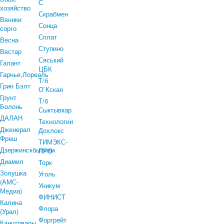
С
хозяйство
Скрабмен
Веники
Сонца
сорго
Сплат
Весна
Ступино
Вестар
Сяський
Галант
ЦБК
Гарнье,Лореаль
Т/б
Грин Бэлт
О`Кская
Грунт
Т/б
Болонь
Сыктывкар
ДАЛАН
Технологии
Дженерал
Дохлокс
Фреш
ТИМЭКС-
Дзержинскбытхим
ПРО
Диамил
Торк
Золушка
Уголь
(АМС-
Уникум
Медиа)
ФИНИСТ
Калина
Флора
(Урал)
Форгрейт
Канцтовары