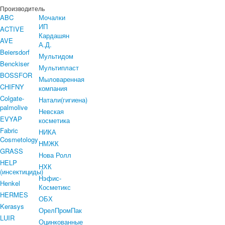
Производитель
ABC
Мочалки
ИП
ACTIVE
Кардашян
AVE
А.Д.
Beiersdorf
Мультидом
Benckiser
Мультипласт
BOSSFOR
Мыловаренная
CHIFNY
компания
Colgate-
Натали(гигиена)
palmolive
Невская
EVYAP
косметика
Fabric
НИКА
Cosmetology
НМЖК
GRASS
Нова Ролл
HELP
НХК
(инсектициды)
Нэфис-
Henkel
Косметикс
HERMES
ОБХ
Kerasys
ОрелПромПак
LUIR
Оцинкованные