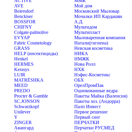
ACTIVE
ММК
AVE
Мой дом
Beiersdorf
Московский Мыловар
Benckiser
Мочалки ИП Кардашян
BOSSFOR
А.Д.
CHIFNY
Мультидом
Colgate-palmolive
Мультипласт
EVYAP
Мыловаренная компания
Fabric Cosmetology
Натали(гигиена)
GRASS
Невская косметика
HELP (инсектициды)
НИКА
Henkel
НМЖК
HERMES
Нова Ролл
Kerasys
НХК
LUIR
Нэфис-Косметикс
MATRЁSHKA
ОБХ
MEED
ОрелПромПак
PREDO
Оцинкованные ведра
Procter & Gamble
Пакеты Майка (Валенсия)
SC.JONSON
Пакеты хоз. (Андорра)
Schwarzkopf
Палп Инвест
Unilever
Первое решение
Y
Первый снег
ZINGER
ПЕРЧАТКИ
Авангард
Перчатки РУСМЕД