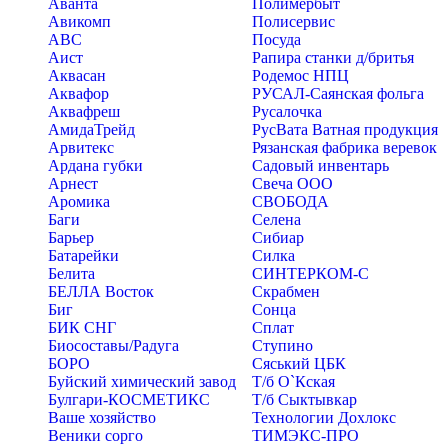
Аванта
Полимербыт
Авикомп
Полисервис
АВС
Посуда
Аист
Рапира станки д/бритья
Аквасан
Родемос НПЦ
Аквафор
РУСАЛ-Саянская фольга
Аквафреш
Русалочка
АмидаТрейд
РусВата Ватная продукция
Арвитекс
Рязанская фабрика веревок
Ардана губки
Садовый инвентарь
Арнест
Свеча ООО
Аромика
СВОБОДА
Баги
Селена
Барьер
Сибиар
Батарейки
Силка
Белита
СИНТЕРКОМ-С
БЕЛЛА Восток
Скрабмен
Биг
Сонца
БИК СНГ
Сплат
Биосоставы/Радуга
Ступино
БОРО
Сяський ЦБК
Буйский химический завод
Т/б О`Кская
Булгари-КОСМЕТИКС
Т/б Сыктывкар
Ваше хозяйство
Технологии Дохлокс
Веники сорго
ТИМЭКС-ПРО