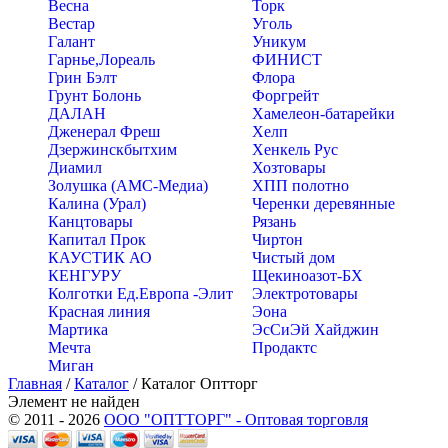
Весна
Торк
Вестар
Уголь
Галант
Уникум
Гарнье,Лореаль
ФИНИСТ
Грин Бэлт
Флора
Грунт Болонь
Форгрейт
ДАЛАН
Хамелеон-батарейки
Дженерал Фреш
Хелп
Дзержинскбытхим
Хенкель Рус
Диамил
Хозтовары
Золушка (АМС-Медиа)
ХПП полотно
Калина (Урал)
Черенки деревянные
Канцтовары
Рязань
Капитал Прок
Чиртон
КАУСТИК АО
Чистый дом
КЕНГУРУ
Щекиноазот-БХ
Колготки Ед.Европа -Элит
Электротовары
Красная линия
Эона
Мартика
ЭсСиЭй Хайджин
Мечта
Продактс
Миган
Главная
/
Каталог
/
Каталог Оптторг
Элемент не найден
© 2011 - 2026
ООО "ОПТТОРГ" - Оптовая торговля