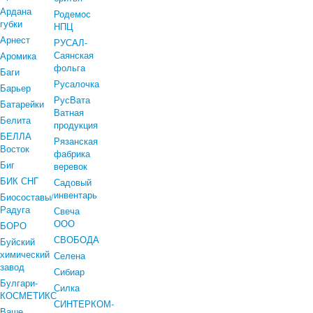
Ардана
Родемос
губки
НПЦ
Арнест
РУСАЛ-
Саянская
Аромика
фольга
Баги
Русалочка
Барьер
РусВата
Батарейки
Ватная
Белита
продукция
БЕЛЛА
Рязанская
Восток
фабрика
Биг
веревок
БИК СНГ
Садовый
инвентарь
Биосоставы/
Радуга
Свеча
ООО
БОРО
СВОБОДА
Буйский
химический
Селена
завод
Сибиар
Булгари-
Силка
КОСМЕТИКС
СИНТЕРКОМ-
Ваше