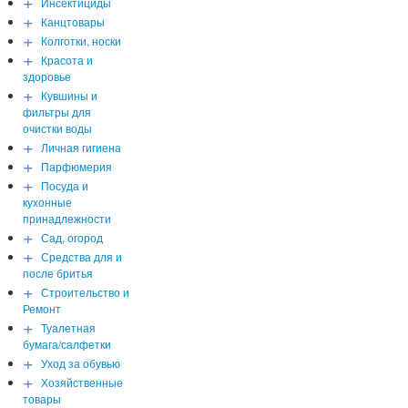
+
Инсектициды
+
Канцтовары
+
Колготки, носки
+
Красота и
здоровье
+
Кувшины и
фильтры для
очистки воды
+
Личная гигиена
+
Парфюмерия
+
Посуда и
кухонные
принадлежности
+
Сад, огород
+
Средства для и
после бритья
+
Строительство и
Ремонт
+
Туалетная
бумага/салфетки
+
Уход за обувью
+
Хозяйственные
товары