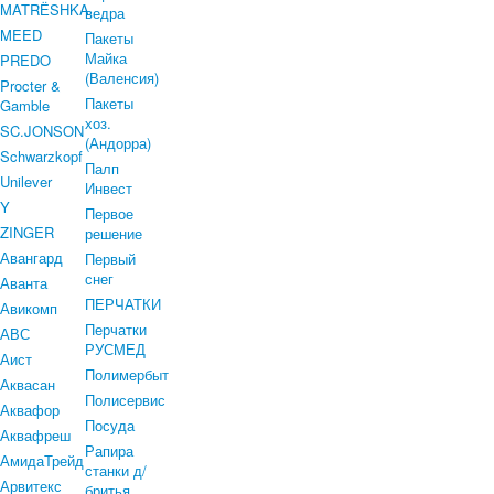
MATRЁSHKA
ведра
MEED
Пакеты
Майка
PREDO
(Валенсия)
Procter &
Пакеты
Gamble
хоз.
SC.JONSON
(Андорра)
Schwarzkopf
Палп
Unilever
Инвест
Y
Первое
ZINGER
решение
Авангард
Первый
снег
Аванта
ПЕРЧАТКИ
Авикомп
Перчатки
АВС
РУСМЕД
Аист
Полимербыт
Аквасан
Полисервис
Аквафор
Посуда
Аквафреш
Рапира
АмидаТрейд
станки д/
Арвитекс
бритья