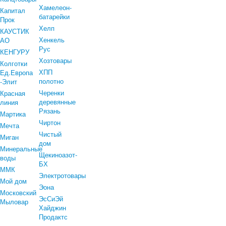
Хамелеон-
Капитал
батарейки
Прок
Хелп
КАУСТИК
Хенкель
АО
Рус
КЕНГУРУ
Хозтовары
Колготки
ХПП
Ед.Европа
полотно
-Элит
Черенки
Красная
деревянные
линия
Рязань
Мартика
Чиртон
Мечта
Чистый
Миган
дом
Минеральные
Щекиноазот-
воды
БХ
ММК
Электротовары
Мой дом
Эона
Московский
ЭсСиЭй
Мыловар
Хайджин
Продактс