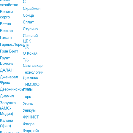
С
хозяйство
Скрабмен
Веники
Сонца
сорго
Сплат
Весна
Ступино
Вестар
Сяський
Галант
ЦБК
Гарнье,Лореаль
Т/б
Грин Бэлт
О`Кская
Грунт
Т/б
Болонь
Сыктывкар
ДАЛАН
Технологии
Дженерал
Дохлокс
Фреш
ТИМЭКС-
Дзержинскбытхим
ПРО
Диамил
Торк
Золушка
Уголь
(АМС-
Уникум
Медиа)
ФИНИСТ
Калина
Флора
(Урал)
Форгрейт
Канцтовары