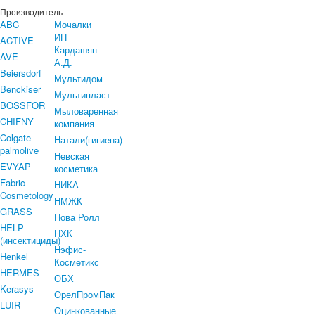
Производитель
ABC
Мочалки
ИП
ACTIVE
Кардашян
AVE
А.Д.
Beiersdorf
Мультидом
Benckiser
Мультипласт
BOSSFOR
Мыловаренная
CHIFNY
компания
Colgate-
Натали(гигиена)
palmolive
Невская
EVYAP
косметика
Fabric
НИКА
Cosmetology
НМЖК
GRASS
Нова Ролл
HELP
НХК
(инсектициды)
Нэфис-
Henkel
Косметикс
HERMES
ОБХ
Kerasys
ОрелПромПак
LUIR
Оцинкованные