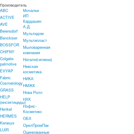
Производитель
ABC
Мочалки
ИП
ACTIVE
Кардашян
AVE
А.Д.
Beiersdorf
Мультидом
Benckiser
Мультипласт
BOSSFOR
Мыловаренная
CHIFNY
компания
Colgate-
Натали(гигиена)
palmolive
Невская
EVYAP
косметика
Fabric
НИКА
Cosmetology
НМЖК
GRASS
Нова Ролл
HELP
НХК
(инсектициды)
Нэфис-
Henkel
Косметикс
HERMES
ОБХ
Kerasys
ОрелПромПак
LUIR
Оцинкованные