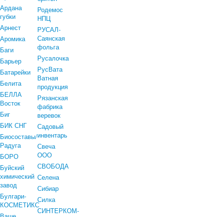
Ардана
Родемос
губки
НПЦ
Арнест
РУСАЛ-
Саянская
Аромика
фольга
Баги
Русалочка
Барьер
РусВата
Батарейки
Ватная
Белита
продукция
БЕЛЛА
Рязанская
Восток
фабрика
Биг
веревок
БИК СНГ
Садовый
инвентарь
Биосоставы/
Радуга
Свеча
ООО
БОРО
СВОБОДА
Буйский
химический
Селена
завод
Сибиар
Булгари-
Силка
КОСМЕТИКС
СИНТЕРКОМ-
Ваше