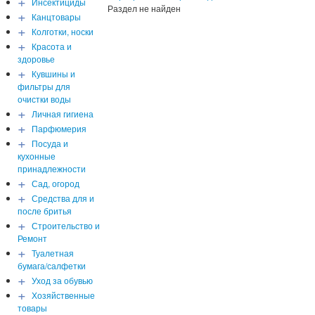
+
Инсектициды
Раздел не найден
+
Канцтовары
+
Колготки, носки
+
Красота и
здоровье
+
Кувшины и
фильтры для
очистки воды
+
Личная гигиена
+
Парфюмерия
+
Посуда и
кухонные
принадлежности
+
Сад, огород
+
Средства для и
после бритья
+
Строительство и
Ремонт
+
Туалетная
бумага/салфетки
+
Уход за обувью
+
Хозяйственные
товары