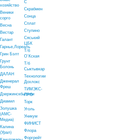
С
хозяйство
Скрабмен
Веники
Сонца
сорго
Сплат
Весна
Ступино
Вестар
Сяський
Галант
ЦБК
Гарнье,Лореаль
Т/б
Грин Бэлт
О`Кская
Грунт
Т/б
Болонь
Сыктывкар
ДАЛАН
Технологии
Дженерал
Дохлокс
Фреш
ТИМЭКС-
Дзержинскбытхим
ПРО
Диамил
Торк
Золушка
Уголь
(АМС-
Уникум
Медиа)
ФИНИСТ
Калина
Флора
(Урал)
Форгрейт
Канцтовары