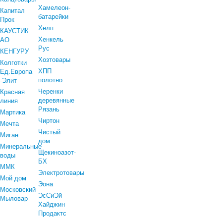
Хамелеон-
Капитал
батарейки
Прок
Хелп
КАУСТИК
Хенкель
АО
Рус
КЕНГУРУ
Хозтовары
Колготки
ХПП
Ед.Европа
полотно
-Элит
Черенки
Красная
деревянные
линия
Рязань
Мартика
Чиртон
Мечта
Чистый
Миган
дом
Минеральные
Щекиноазот-
воды
БХ
ММК
Электротовары
Мой дом
Эона
Московский
ЭсСиЭй
Мыловар
Хайджин
Продактс