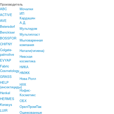
Производитель
ABC
Мочалки
ИП
ACTIVE
Кардашян
AVE
А.Д.
Beiersdorf
Мультидом
Benckiser
Мультипласт
BOSSFOR
Мыловаренная
CHIFNY
компания
Colgate-
Натали(гигиена)
palmolive
Невская
EVYAP
косметика
Fabric
НИКА
Cosmetology
НМЖК
GRASS
Нова Ролл
HELP
НХК
(инсектициды)
Нэфис-
Henkel
Косметикс
HERMES
ОБХ
Kerasys
ОрелПромПак
LUIR
Оцинкованные