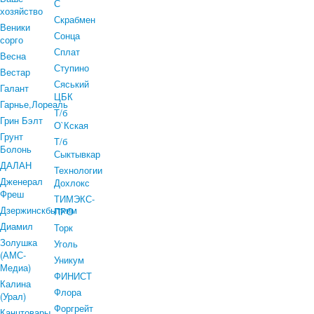
С
хозяйство
Скрабмен
Веники
Сонца
сорго
Сплат
Весна
Ступино
Вестар
Сяський
Галант
ЦБК
Гарнье,Лореаль
Т/б
Грин Бэлт
О`Кская
Грунт
Т/б
Болонь
Сыктывкар
ДАЛАН
Технологии
Дженерал
Дохлокс
Фреш
ТИМЭКС-
Дзержинскбытхим
ПРО
Диамил
Торк
Золушка
Уголь
(АМС-
Уникум
Медиа)
ФИНИСТ
Калина
Флора
(Урал)
Форгрейт
Канцтовары