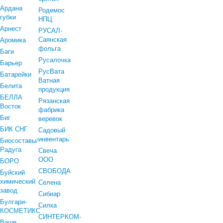
Ардана
Родемос
губки
НПЦ
Арнест
РУСАЛ-
Саянская
Аромика
фольга
Баги
Русалочка
Барьер
РусВата
Батарейки
Ватная
Белита
продукция
БЕЛЛА
Рязанская
Восток
фабрика
Биг
веревок
БИК СНГ
Садовый
инвентарь
Биосоставы/
Радуга
Свеча
ООО
БОРО
СВОБОДА
Буйский
химический
Селена
завод
Сибиар
Булгари-
Силка
КОСМЕТИКС
СИНТЕРКОМ-
Ваше