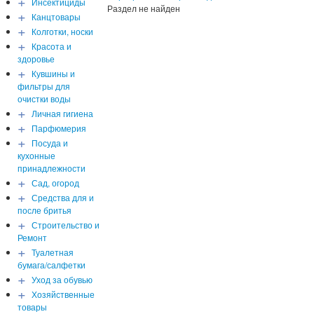
+
Инсектициды
Раздел не найден
+
Канцтовары
+
Колготки, носки
+
Красота и
здоровье
+
Кувшины и
фильтры для
очистки воды
+
Личная гигиена
+
Парфюмерия
+
Посуда и
кухонные
принадлежности
+
Сад, огород
+
Средства для и
после бритья
+
Строительство и
Ремонт
+
Туалетная
бумага/салфетки
+
Уход за обувью
+
Хозяйственные
товары