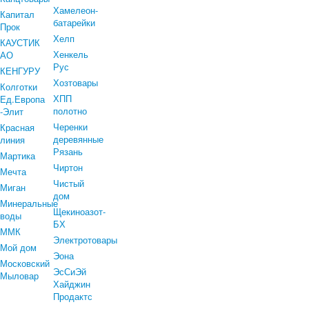
Хамелеон-
Капитал
батарейки
Прок
Хелп
КАУСТИК
Хенкель
АО
Рус
КЕНГУРУ
Хозтовары
Колготки
ХПП
Ед.Европа
полотно
-Элит
Черенки
Красная
деревянные
линия
Рязань
Мартика
Чиртон
Мечта
Чистый
Миган
дом
Минеральные
Щекиноазот-
воды
БХ
ММК
Электротовары
Мой дом
Эона
Московский
ЭсСиЭй
Мыловар
Хайджин
Продактс