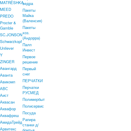
MATRЁSHKA
ведра
MEED
Пакеты
Майка
PREDO
(Валенсия)
Procter &
Пакеты
Gamble
хоз.
SC.JONSON
(Андорра)
Schwarzkopf
Палп
Unilever
Инвест
Y
Первое
ZINGER
решение
Авангард
Первый
снег
Аванта
ПЕРЧАТКИ
Авикомп
Перчатки
АВС
РУСМЕД
Аист
Полимербыт
Аквасан
Полисервис
Аквафор
Посуда
Аквафреш
Рапира
АмидаТрейд
станки д/
Арвитекс
бритья