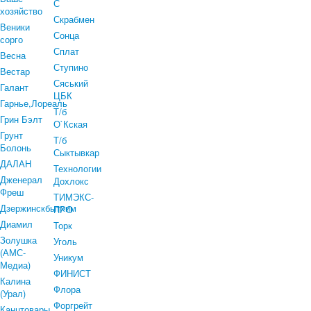
С
хозяйство
Скрабмен
Веники
Сонца
сорго
Сплат
Весна
Ступино
Вестар
Сяський
Галант
ЦБК
Гарнье,Лореаль
Т/б
Грин Бэлт
О`Кская
Грунт
Т/б
Болонь
Сыктывкар
ДАЛАН
Технологии
Дженерал
Дохлокс
Фреш
ТИМЭКС-
Дзержинскбытхим
ПРО
Диамил
Торк
Золушка
Уголь
(АМС-
Уникум
Медиа)
ФИНИСТ
Калина
Флора
(Урал)
Форгрейт
Канцтовары