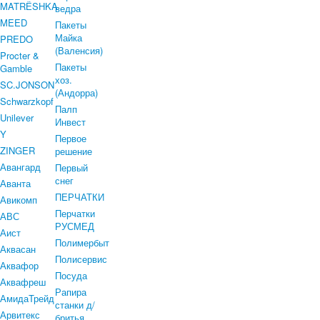
MATRЁSHKA
ведра
MEED
Пакеты
Майка
PREDO
(Валенсия)
Procter &
Пакеты
Gamble
хоз.
SC.JONSON
(Андорра)
Schwarzkopf
Палп
Unilever
Инвест
Y
Первое
ZINGER
решение
Авангард
Первый
снег
Аванта
ПЕРЧАТКИ
Авикомп
Перчатки
АВС
РУСМЕД
Аист
Полимербыт
Аквасан
Полисервис
Аквафор
Посуда
Аквафреш
Рапира
АмидаТрейд
станки д/
Арвитекс
бритья