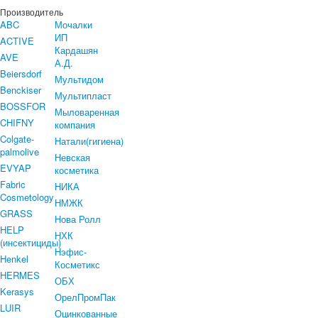
Производитель
ABC
Мочалки
ИП
ACTIVE
Кардашян
AVE
А.Д.
Beiersdorf
Мультидом
Benckiser
Мультипласт
BOSSFOR
Мыловаренная
CHIFNY
компания
Colgate-
Натали(гигиена)
palmolive
Невская
EVYAP
косметика
Fabric
НИКА
Cosmetology
НМЖК
GRASS
Нова Ролл
HELP
НХК
(инсектициды)
Нэфис-
Henkel
Косметикс
HERMES
ОБХ
Kerasys
ОрелПромПак
LUIR
Оцинкованные