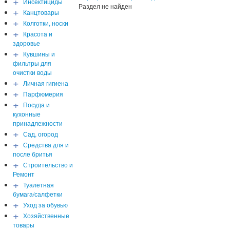
+
Инсектициды
Раздел не найден
+
Канцтовары
+
Колготки, носки
+
Красота и
здоровье
+
Кувшины и
фильтры для
очистки воды
+
Личная гигиена
+
Парфюмерия
+
Посуда и
кухонные
принадлежности
+
Сад, огород
+
Средства для и
после бритья
+
Строительство и
Ремонт
+
Туалетная
бумага/салфетки
+
Уход за обувью
+
Хозяйственные
товары