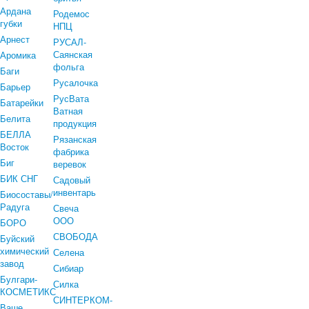
Ардана
Родемос
губки
НПЦ
Арнест
РУСАЛ-
Саянская
Аромика
фольга
Баги
Русалочка
Барьер
РусВата
Батарейки
Ватная
Белита
продукция
БЕЛЛА
Рязанская
Восток
фабрика
Биг
веревок
БИК СНГ
Садовый
инвентарь
Биосоставы/
Радуга
Свеча
ООО
БОРО
СВОБОДА
Буйский
химический
Селена
завод
Сибиар
Булгари-
Силка
КОСМЕТИКС
СИНТЕРКОМ-
Ваше