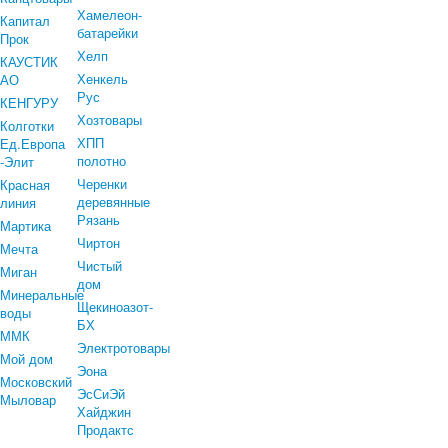
Хамелеон-
Капитал
батарейки
Прок
Хелп
КАУСТИК
Хенкель
АО
Рус
КЕНГУРУ
Хозтовары
Колготки
ХПП
Ед.Европа
полотно
-Элит
Черенки
Красная
деревянные
линия
Рязань
Мартика
Чиртон
Мечта
Чистый
Миган
дом
Минеральные
Щекиноазот-
воды
БХ
ММК
Электротовары
Мой дом
Эона
Московский
ЭсСиЭй
Мыловар
Хайджин
Продактс