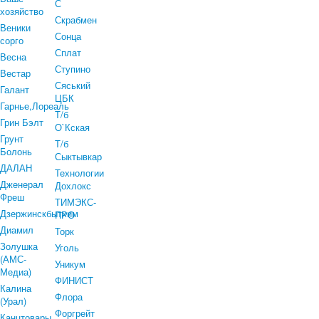
С
хозяйство
Скрабмен
Веники
Сонца
сорго
Сплат
Весна
Ступино
Вестар
Сяський
Галант
ЦБК
Гарнье,Лореаль
Т/б
Грин Бэлт
О`Кская
Грунт
Т/б
Болонь
Сыктывкар
ДАЛАН
Технологии
Дженерал
Дохлокс
Фреш
ТИМЭКС-
Дзержинскбытхим
ПРО
Диамил
Торк
Золушка
Уголь
(АМС-
Уникум
Медиа)
ФИНИСТ
Калина
Флора
(Урал)
Форгрейт
Канцтовары