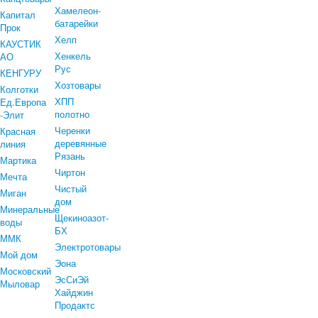
Хамелеон-
Капитал
батарейки
Прок
Хелп
КАУСТИК
Хенкель
АО
Рус
КЕНГУРУ
Хозтовары
Колготки
ХПП
Ед.Европа
полотно
-Элит
Черенки
Красная
деревянные
линия
Рязань
Мартика
Чиртон
Мечта
Чистый
Миган
дом
Минеральные
Щекиноазот-
воды
БХ
ММК
Электротовары
Мой дом
Эона
Московский
ЭсСиЭй
Мыловар
Хайджин
Продактс