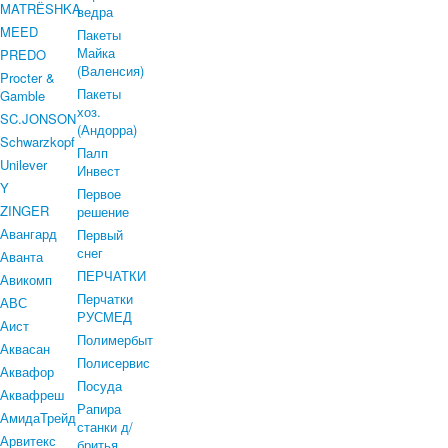
MATRЁSHKA
ведра
MEED
Пакеты
Майка
PREDO
(Валенсия)
Procter &
Пакеты
Gamble
хоз.
SC.JONSON
(Андорра)
Schwarzkopf
Палп
Unilever
Инвест
Y
Первое
ZINGER
решение
Авангард
Первый
снег
Аванта
ПЕРЧАТКИ
Авикомп
Перчатки
АВС
РУСМЕД
Аист
Полимербыт
Аквасан
Полисервис
Аквафор
Посуда
Аквафреш
Рапира
АмидаТрейд
станки д/
Арвитекс
бритья