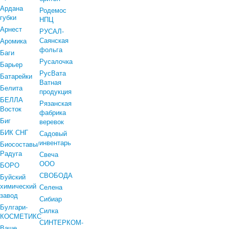
Ардана
Родемос
губки
НПЦ
Арнест
РУСАЛ-
Саянская
Аромика
фольга
Баги
Русалочка
Барьер
РусВата
Батарейки
Ватная
Белита
продукция
БЕЛЛА
Рязанская
Восток
фабрика
Биг
веревок
БИК СНГ
Садовый
инвентарь
Биосоставы/
Радуга
Свеча
ООО
БОРО
СВОБОДА
Буйский
химический
Селена
завод
Сибиар
Булгари-
Силка
КОСМЕТИКС
СИНТЕРКОМ-
Ваше