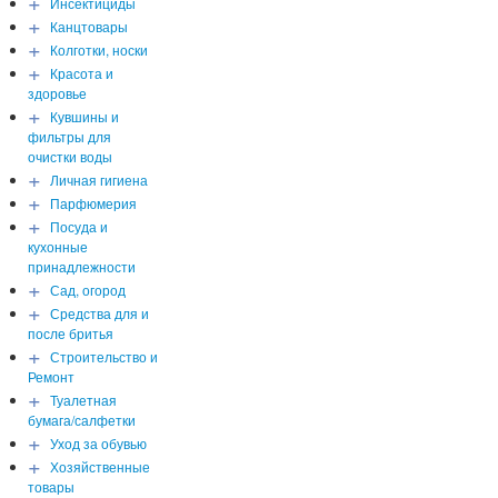
+
Инсектициды
+
Канцтовары
+
Колготки, носки
+
Красота и
здоровье
+
Кувшины и
фильтры для
очистки воды
+
Личная гигиена
+
Парфюмерия
+
Посуда и
кухонные
принадлежности
+
Сад, огород
+
Средства для и
после бритья
+
Строительство и
Ремонт
+
Туалетная
бумага/салфетки
+
Уход за обувью
+
Хозяйственные
товары