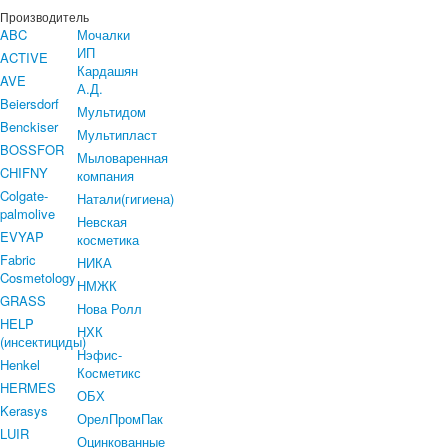
Производитель
ABC
Мочалки
ИП
ACTIVE
Кардашян
AVE
А.Д.
Beiersdorf
Мультидом
Benckiser
Мультипласт
BOSSFOR
Мыловаренная
CHIFNY
компания
Colgate-
Натали(гигиена)
palmolive
Невская
EVYAP
косметика
Fabric
НИКА
Cosmetology
НМЖК
GRASS
Нова Ролл
HELP
НХК
(инсектициды)
Нэфис-
Henkel
Косметикс
HERMES
ОБХ
Kerasys
ОрелПромПак
LUIR
Оцинкованные