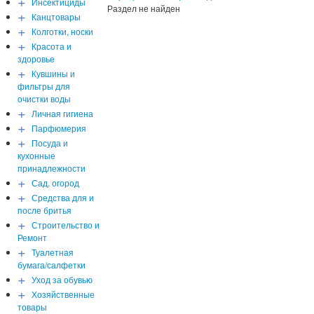
+
Инсектициды
Раздел не найден
+
Канцтовары
+
Колготки, носки
+
Красота и
здоровье
+
Кувшины и
фильтры для
очистки воды
+
Личная гигиена
+
Парфюмерия
+
Посуда и
кухонные
принадлежности
+
Сад, огород
+
Средства для и
после бритья
+
Строительство и
Ремонт
+
Туалетная
бумага/салфетки
+
Уход за обувью
+
Хозяйственные
товары