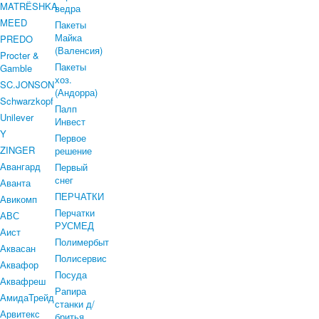
MATRЁSHKA
ведра
MEED
Пакеты
Майка
PREDO
(Валенсия)
Procter &
Пакеты
Gamble
хоз.
SC.JONSON
(Андорра)
Schwarzkopf
Палп
Unilever
Инвест
Y
Первое
ZINGER
решение
Авангард
Первый
снег
Аванта
ПЕРЧАТКИ
Авикомп
Перчатки
АВС
РУСМЕД
Аист
Полимербыт
Аквасан
Полисервис
Аквафор
Посуда
Аквафреш
Рапира
АмидаТрейд
станки д/
Арвитекс
бритья