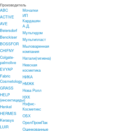
Производитель
ABC
Мочалки
ИП
ACTIVE
Кардашян
AVE
А.Д.
Beiersdorf
Мультидом
Benckiser
Мультипласт
BOSSFOR
Мыловаренная
CHIFNY
компания
Colgate-
Натали(гигиена)
palmolive
Невская
EVYAP
косметика
Fabric
НИКА
Cosmetology
НМЖК
GRASS
Нова Ролл
HELP
НХК
(инсектициды)
Нэфис-
Henkel
Косметикс
HERMES
ОБХ
Kerasys
ОрелПромПак
LUIR
Оцинкованные