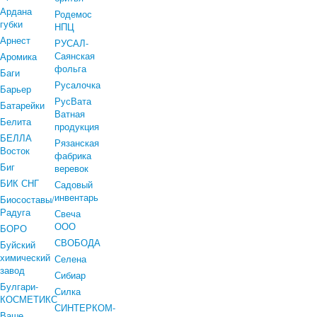
Ардана
Родемос
губки
НПЦ
Арнест
РУСАЛ-
Саянская
Аромика
фольга
Баги
Русалочка
Барьер
РусВата
Батарейки
Ватная
Белита
продукция
БЕЛЛА
Рязанская
Восток
фабрика
Биг
веревок
БИК СНГ
Садовый
инвентарь
Биосоставы/
Радуга
Свеча
ООО
БОРО
СВОБОДА
Буйский
химический
Селена
завод
Сибиар
Булгари-
Силка
КОСМЕТИКС
СИНТЕРКОМ-
Ваше