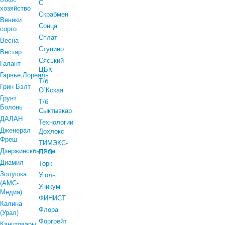
С
хозяйство
Скрабмен
Веники
Сонца
сорго
Сплат
Весна
Ступино
Вестар
Сяський
Галант
ЦБК
Гарнье,Лореаль
Т/б
Грин Бэлт
О`Кская
Грунт
Т/б
Болонь
Сыктывкар
ДАЛАН
Технологии
Дженерал
Дохлокс
Фреш
ТИМЭКС-
Дзержинскбытхим
ПРО
Диамил
Торк
Золушка
Уголь
(АМС-
Уникум
Медиа)
ФИНИСТ
Калина
Флора
(Урал)
Форгрейт
Канцтовары