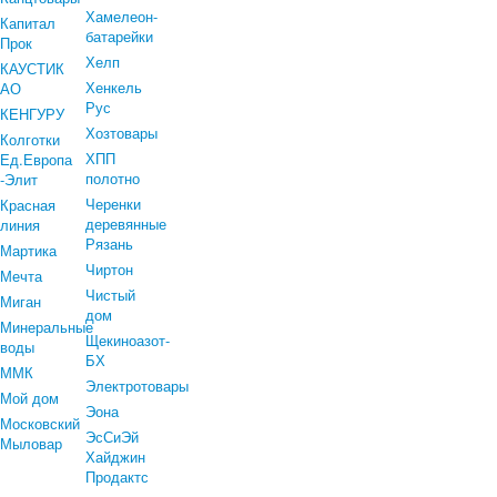
Хамелеон-
Капитал
батарейки
Прок
Хелп
КАУСТИК
Хенкель
АО
Рус
КЕНГУРУ
Хозтовары
Колготки
ХПП
Ед.Европа
полотно
-Элит
Черенки
Красная
деревянные
линия
Рязань
Мартика
Чиртон
Мечта
Чистый
Миган
дом
Минеральные
Щекиноазот-
воды
БХ
ММК
Электротовары
Мой дом
Эона
Московский
ЭсСиЭй
Мыловар
Хайджин
Продактс