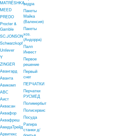
MATRЁSHKA
ведра
MEED
Пакеты
Майка
PREDO
(Валенсия)
Procter &
Пакеты
Gamble
хоз.
SC.JONSON
(Андорра)
Schwarzkopf
Палп
Unilever
Инвест
Y
Первое
ZINGER
решение
Авангард
Первый
снег
Аванта
ПЕРЧАТКИ
Авикомп
Перчатки
АВС
РУСМЕД
Аист
Полимербыт
Аквасан
Полисервис
Аквафор
Посуда
Аквафреш
Рапира
АмидаТрейд
станки д/
Арвитекс
бритья