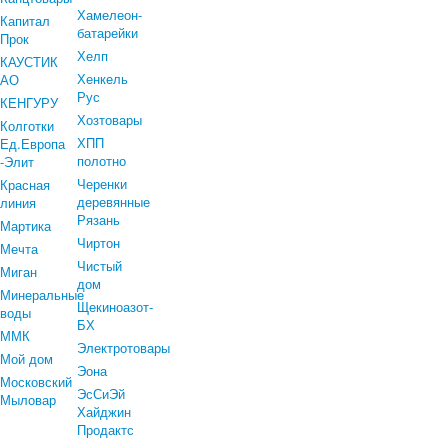
Хамелеон-
Капитал
батарейки
Прок
Хелп
КАУСТИК
Хенкель
АО
Рус
КЕНГУРУ
Хозтовары
Колготки
ХПП
Ед.Европа
полотно
-Элит
Черенки
Красная
деревянные
линия
Рязань
Мартика
Чиртон
Мечта
Чистый
Миган
дом
Минеральные
Щекиноазот-
воды
БХ
ММК
Электротовары
Мой дом
Эона
Московский
ЭсСиЭй
Мыловар
Хайджин
Продактс