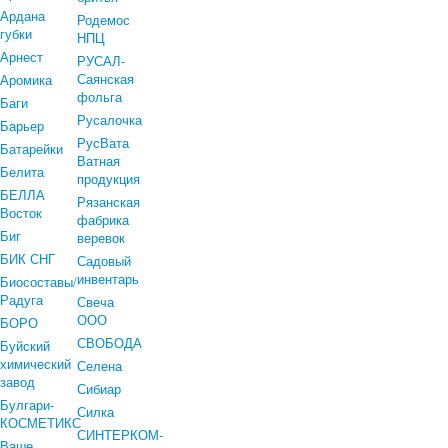
Ардана
Родемос
губки
НПЦ
Арнест
РУСАЛ-
Саянская
Аромика
фольга
Баги
Русалочка
Барьер
РусВата
Батарейки
Ватная
Белита
продукция
БЕЛЛА
Рязанская
Восток
фабрика
Биг
веревок
БИК СНГ
Садовый
инвентарь
Биосоставы/
Радуга
Свеча
ООО
БОРО
СВОБОДА
Буйский
химический
Селена
завод
Сибиар
Булгари-
Силка
КОСМЕТИКС
СИНТЕРКОМ-
Ваше