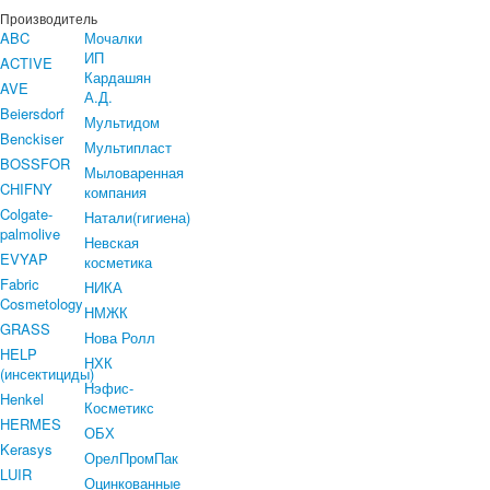
Производитель
ABC
Мочалки
ИП
ACTIVE
Кардашян
AVE
А.Д.
Beiersdorf
Мультидом
Benckiser
Мультипласт
BOSSFOR
Мыловаренная
CHIFNY
компания
Colgate-
Натали(гигиена)
palmolive
Невская
EVYAP
косметика
Fabric
НИКА
Cosmetology
НМЖК
GRASS
Нова Ролл
HELP
НХК
(инсектициды)
Нэфис-
Henkel
Косметикс
HERMES
ОБХ
Kerasys
ОрелПромПак
LUIR
Оцинкованные