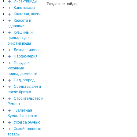
+
Инсектициды
Раздел не найден
+
Канцтовары
+
Колготки, носки
+
Красота и
здоровье
+
Кувшины и
фильтры для
очистки воды
+
Личная гигиена
+
Парфюмерия
+
Посуда и
кухонные
принадлежности
+
Сад, огород
+
Средства для и
после бритья
+
Строительство и
Ремонт
+
Туалетная
бумага/салфетки
+
Уход за обувью
+
Хозяйственные
товары