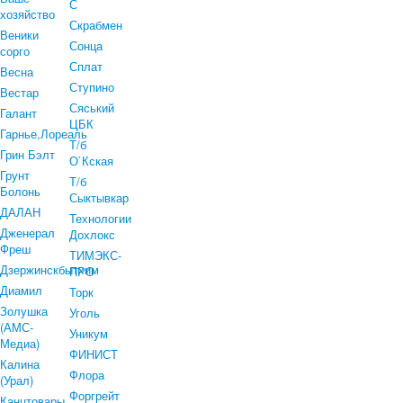
С
хозяйство
Скрабмен
Веники
Сонца
сорго
Сплат
Весна
Ступино
Вестар
Сяський
Галант
ЦБК
Гарнье,Лореаль
Т/б
Грин Бэлт
О`Кская
Грунт
Т/б
Болонь
Сыктывкар
ДАЛАН
Технологии
Дженерал
Дохлокс
Фреш
ТИМЭКС-
Дзержинскбытхим
ПРО
Диамил
Торк
Золушка
Уголь
(АМС-
Уникум
Медиа)
ФИНИСТ
Калина
Флора
(Урал)
Форгрейт
Канцтовары