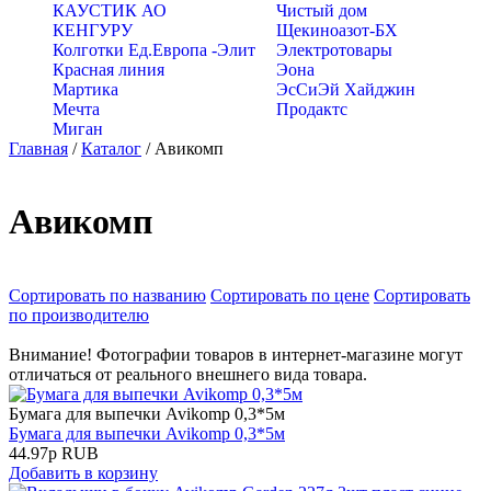
КАУСТИК АО
Чистый дом
КЕНГУРУ
Щекиноазот-БХ
Колготки Ед.Европа -Элит
Электротовары
Красная линия
Эона
Мартика
ЭсСиЭй Хайджин
Мечта
Продактс
Миган
Главная
/
Каталог
/
Авикомп
Авикомп
Сортировать по названию
Сортировать по цене
Сортировать
по производителю
Внимание! Фотографии товаров в интернет-магазине могут
отличаться от реального внешнего вида товара.
Бумага для выпечки Avikomp 0,3*5м
Бумага для выпечки Avikomp 0,3*5м
44.97
р
RUB
Добавить в корзину