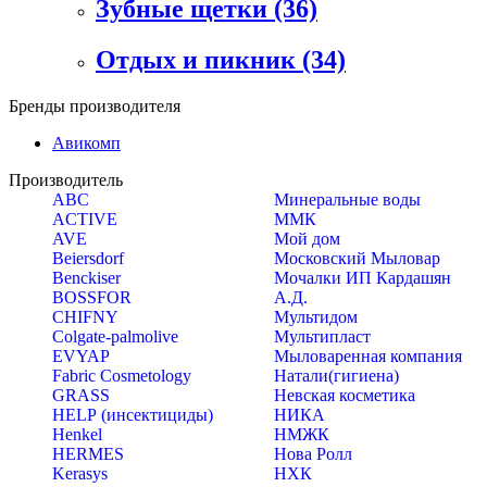
Зубные щетки
(36)
Отдых и пикник
(34)
Бренды производителя
Авикомп
Производитель
ABC
Минеральные воды
ACTIVE
ММК
AVE
Мой дом
Beiersdorf
Московский Мыловар
Benckiser
Мочалки ИП Кардашян
BOSSFOR
А.Д.
CHIFNY
Мультидом
Colgate-palmolive
Мультипласт
EVYAP
Мыловаренная компания
Fabric Cosmetology
Натали(гигиена)
GRASS
Невская косметика
HELP (инсектициды)
НИКА
Henkel
НМЖК
HERMES
Нова Ролл
Kerasys
НХК