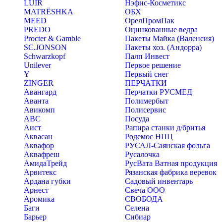
LUIR
Нэфис-Косметикс
MATRЁSHKA
ОБХ
MEED
ОрелПромПак
PREDO
Оцинкованные ведра
Procter & Gamble
Пакеты Майка (Валенсия)
SC.JONSON
Пакеты хоз. (Андорра)
Schwarzkopf
Палп Инвест
Unilever
Первое решение
Y
Первый снег
ZINGER
ПЕРЧАТКИ
Авангард
Перчатки РУСМЕД
Аванта
Полимербыт
Авикомп
Полисервис
АВС
Посуда
Аист
Рапира станки д/бритья
Аквасан
Родемос НПЦ
Аквафор
РУСАЛ-Саянская фольга
Аквафреш
Русалочка
АмидаТрейд
РусВата Ватная продукция
Арвитекс
Рязанская фабрика веревок
Ардана губки
Садовый инвентарь
Арнест
Свеча ООО
Аромика
СВОБОДА
Баги
Селена
Барьер
Сибиар