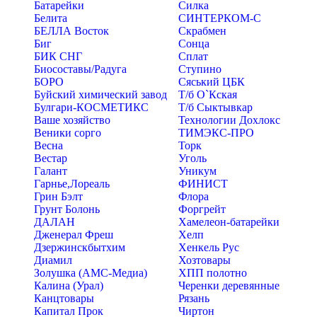
Батарейки
Силка
Белита
СИНТЕРКОМ-С
БЕЛЛА Восток
Скрабмен
Биг
Сонца
БИК СНГ
Сплат
Биосоставы/Радуга
Ступино
БОРО
Сяський ЦБК
Буйский химический завод
Т/б О`Кская
Булгари-КОСМЕТИКС
Т/б Сыктывкар
Ваше хозяйство
Технологии Дохлокс
Веники сорго
ТИМЭКС-ПРО
Весна
Торк
Вестар
Уголь
Галант
Уникум
Гарнье,Лореаль
ФИНИСТ
Грин Бэлт
Флора
Грунт Болонь
Форгрейт
ДАЛАН
Хамелеон-батарейки
Дженерал Фреш
Хелп
Дзержинскбытхим
Хенкель Рус
Диамил
Хозтовары
Золушка (АМС-Медиа)
ХПП полотно
Калина (Урал)
Черенки деревянные
Канцтовары
Рязань
Капитал Прок
Чиртон