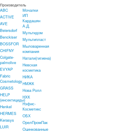
Производитель
ABC
Мочалки
ИП
ACTIVE
Кардашян
AVE
А.Д.
Beiersdorf
Мультидом
Benckiser
Мультипласт
BOSSFOR
Мыловаренная
CHIFNY
компания
Colgate-
Натали(гигиена)
palmolive
Невская
EVYAP
косметика
Fabric
НИКА
Cosmetology
НМЖК
GRASS
Нова Ролл
HELP
НХК
(инсектициды)
Нэфис-
Henkel
Косметикс
HERMES
ОБХ
Kerasys
ОрелПромПак
LUIR
Оцинкованные