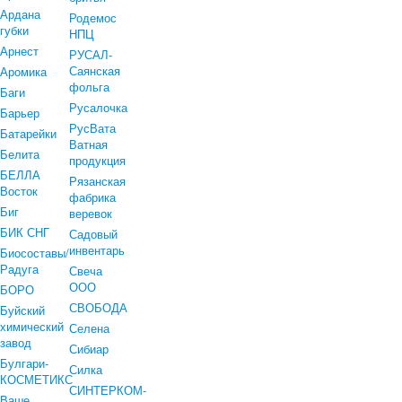
Ардана
Родемос
губки
НПЦ
Арнест
РУСАЛ-
Саянская
Аромика
фольга
Баги
Русалочка
Барьер
РусВата
Батарейки
Ватная
Белита
продукция
БЕЛЛА
Рязанская
Восток
фабрика
Биг
веревок
БИК СНГ
Садовый
инвентарь
Биосоставы/
Радуга
Свеча
ООО
БОРО
СВОБОДА
Буйский
химический
Селена
завод
Сибиар
Булгари-
Силка
КОСМЕТИКС
СИНТЕРКОМ-
Ваше