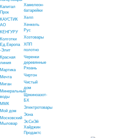
Хамелеон-
Капитал
батарейки
Прок
Хелп
КАУСТИК
Хенкель
АО
Рус
КЕНГУРУ
Хозтовары
Колготки
ХПП
Ед.Европа
полотно
-Элит
Черенки
Красная
деревянные
линия
Рязань
Мартика
Чиртон
Мечта
Чистый
Миган
дом
Минеральные
Щекиноазот-
воды
БХ
ММК
Электротовары
Мой дом
Эона
Московский
ЭсСиЭй
Мыловар
Хайджин
Продактс