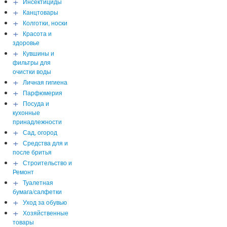
+
Инсектициды
+
Канцтовары
+
Колготки, носки
+
Красота и
здоровье
+
Кувшины и
фильтры для
очистки воды
+
Личная гигиена
+
Парфюмерия
+
Посуда и
кухонные
принадлежности
+
Сад, огород
+
Средства для и
после бритья
+
Строительство и
Ремонт
+
Туалетная
бумага/салфетки
+
Уход за обувью
+
Хозяйственные
товары