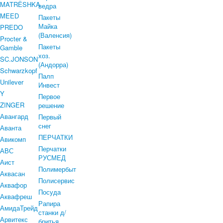
MATRЁSHKA
ведра
MEED
Пакеты
Майка
PREDO
(Валенсия)
Procter &
Пакеты
Gamble
хоз.
SC.JONSON
(Андорра)
Schwarzkopf
Палп
Unilever
Инвест
Y
Первое
ZINGER
решение
Авангард
Первый
снег
Аванта
ПЕРЧАТКИ
Авикомп
Перчатки
АВС
РУСМЕД
Аист
Полимербыт
Аквасан
Полисервис
Аквафор
Посуда
Аквафреш
Рапира
АмидаТрейд
станки д/
Арвитекс
бритья