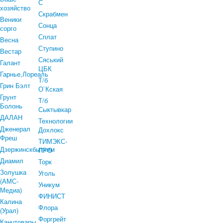
С
хозяйство
Скрабмен
Веники
Сонца
сорго
Сплат
Весна
Ступино
Вестар
Сяський
Галант
ЦБК
Гарнье,Лореаль
Т/б
Грин Бэлт
О`Кская
Грунт
Т/б
Болонь
Сыктывкар
ДАЛАН
Технологии
Дженерал
Дохлокс
Фреш
ТИМЭКС-
Дзержинскбытхим
ПРО
Диамил
Торк
Золушка
Уголь
(АМС-
Уникум
Медиа)
ФИНИСТ
Калина
Флора
(Урал)
Форгрейт
Канцтовары