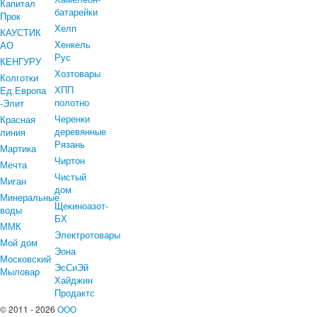
Капитал
батарейки
Прок
Хелп
КАУСТИК
Хенкель
АО
Рус
КЕНГУРУ
Хозтовары
Колготки
ХПП
Ед.Европа
полотно
-Элит
Черенки
Красная
деревянные
линия
Рязань
Мартика
Чиртон
Мечта
Чистый
Миган
дом
Минеральные
Щекиноазот-
воды
БХ
ММК
Электротовары
Мой дом
Эона
Московский
ЭсСиЭй
Мыловар
Хайджин
Продактс
© 2011 - 2026
ООО