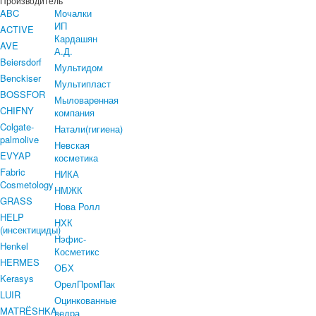
Производитель
ABC
Мочалки
ИП
ACTIVE
Кардашян
AVE
А.Д.
Beiersdorf
Мультидом
Benckiser
Мультипласт
BOSSFOR
Мыловаренная
CHIFNY
компания
Colgate-
Натали(гигиена)
palmolive
Невская
EVYAP
косметика
Fabric
НИКА
Cosmetology
НМЖК
GRASS
Нова Ролл
HELP
НХК
(инсектициды)
Нэфис-
Henkel
Косметикс
HERMES
ОБХ
Kerasys
ОрелПромПак
LUIR
Оцинкованные
MATRЁSHKA
ведра