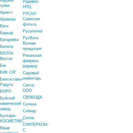
Родемос
губки
НПЦ
Арнест
РУСАЛ-
Саянская
Аромика
фольга
Баги
Русалочка
Барьер
РусВата
Батарейки
Ватная
Белита
продукция
БЕЛЛА
Рязанская
Восток
фабрика
Биг
веревок
БИК СНГ
Садовый
инвентарь
Биосоставы/
Радуга
Свеча
ООО
БОРО
СВОБОДА
Буйский
химический
Селена
завод
Сибиар
Булгари-
Силка
КОСМЕТИКС
СИНТЕРКОМ-
Ваше
С
хозяйство