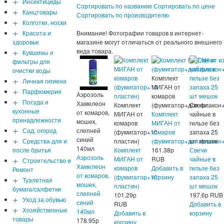
+
Инсектициды
Сортировать по названию
Сортировать по цене
+
Канцтовары
Сортировать по производителю
+
Колготки, носки
+
Красота и
Внимание! Фотографии товаров в интернет-
здоровье
магазине могут отличаться от реального внешнего
+
вида товара.
Кувшины и
фильтры для
очистки воды
+
Комплект
Личная гигиена
МИГАН от
+
Парфюмерия
Аэрозоль
комаров
+
Посуда и
Хамелеон
Комплект
(фумигатор+доп.флакон
Свечи
кухонные
от комаров,
МИГАН от
Комплект
чайные в
принадлежности
мошек,
комаров
МИГАН от
гильзе без
+
Сад, огород
слепней
(фумигатор+10
комаров
запаха 25
+
синий
Средства для и
пластин)
(фумигатор+доп.флакон
шт мешок
140мл
после бритья
Комплект
161.38
р
Свечи
+
Аэрозоль
МИГАН от
RUB
чайные в
Строительство и
Хамелеон
комаров
Добавить в
гильзе без
Ремонт
от комаров,
+
(фумигатор+10
корзину
запаха 25
Туалетная
мошек,
пластин)
шт мешок
бумага/салфетки
слепней
101.29
р
197.6
р
RUB
+
Уход за обувью
синий
RUB
Добавить в
+
Хозяйственные
140мл
Добавить в
корзину
товары
178.95
р
корзину