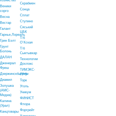
Скрабмен
Веники
Сонца
сорго
Сплат
Весна
Ступино
Вестар
Сяський
Галант
ЦБК
Гарнье,Лореаль
Т/б
Грин Бэлт
О`Кская
Грунт
Т/б
Болонь
Сыктывкар
ДАЛАН
Технологии
Дженерал
Дохлокс
Фреш
ТИМЭКС-
Дзержинскбытхим
ПРО
Диамил
Торк
Золушка
Уголь
(АМС-
Уникум
Медиа)
ФИНИСТ
Калина
Флора
(Урал)
Форгрейт
Канцтовары
Хамелеон-