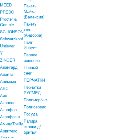
MEED
Пакеты
Майка
PREDO
(Валенсия)
Procter &
Пакеты
Gamble
хоз.
SC.JONSON
(Андорра)
Schwarzkopf
Палп
Unilever
Инвест
Y
Первое
ZINGER
решение
Авангард
Первый
снег
Аванта
ПЕРЧАТКИ
Авикомп
Перчатки
АВС
РУСМЕД
Аист
Полимербыт
Аквасан
Полисервис
Аквафор
Посуда
Аквафреш
Рапира
АмидаТрейд
станки д/
Арвитекс
бритья
Ардана