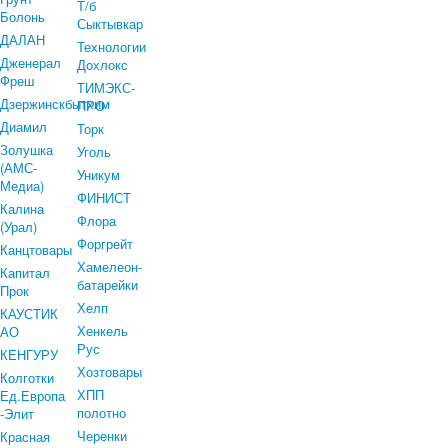
Т/б
Болонь
Сыктывкар
ДАЛАН
Технологии
Дженерал
Дохлокс
Фреш
ТИМЭКС-
Дзержинскбытхим
ПРО
Диамил
Торк
Золушка
Уголь
(АМС-
Уникум
Медиа)
ФИНИСТ
Калина
Флора
(Урал)
Форгрейт
Канцтовары
Хамелеон-
Капитал
батарейки
Прок
Хелп
КАУСТИК
Хенкель
АО
Рус
КЕНГУРУ
Хозтовары
Колготки
ХПП
Ед.Европа
полотно
-Элит
Черенки
Красная