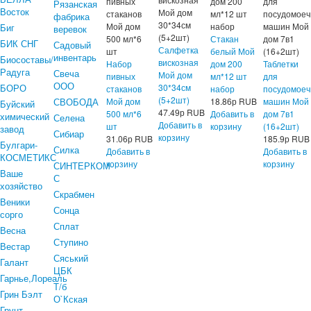
пивных
дом 200
для
Рязанская
Восток
Мой дом
стаканов
мл*12 шт
посудомоеч
фабрика
30*34см
Мой дом
набор
машин Мой
Биг
веревок
(5+2шт)
500 мл*6
Стакан
дом 7в1
БИК СНГ
Садовый
Салфетка
шт
белый Мой
(16+2шт)
инвентарь
Биосоставы/
вискозная
Набор
дом 200
Таблетки
Радуга
Свеча
Мой дом
пивных
мл*12 шт
для
ООО
БОРО
30*34см
стаканов
набор
посудомоеч
(5+2шт)
СВОБОДА
Мой дом
18.86
р
RUB
машин Мой
Буйский
47.49
р
RUB
500 мл*6
Добавить в
дом 7в1
химический
Селена
Добавить в
шт
корзину
(16+2шт)
завод
Сибиар
корзину
31.06
р
RUB
185.9
р
RUB
Булгари-
Силка
Добавить в
Добавить в
КОСМЕТИКС
корзину
корзину
СИНТЕРКОМ-
Ваше
С
хозяйство
Скрабмен
Веники
Сонца
сорго
Сплат
Весна
Ступино
Вестар
Сяський
Галант
ЦБК
Гарнье,Лореаль
Т/б
Грин Бэлт
О`Кская
Грунт