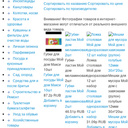
+
Инсектициды
Сортировать по названию
Сортировать по цене
+
Канцтовары
Сортировать по производителю
+
Колготки, носки
+
Красота и
Внимание! Фотографии товаров в интернет-
здоровье
магазине могут отличаться от реального внешнего
+
вида товара.
Кувшины и
фильтры для
очистки воды
+
Личная гигиена
+
Парфюмерия
Губки для
+
Посуда и
посуды Мой
Губки-
Ложка
кухонные
дом Макси
ластик Мой
столовая
принадлежности
10шт
дом
Мой дом
+
Сад, огород
Губки для
меламиновая
одноразовая
Мешки для
+
посуды Мой
Средства для и
2шт
12 шт
мусора Мой
дом Макси
после бритья
Губки-
набор
дом с
+
10шт
ластик Мой
Ложка
завязками
Строительство и
87.2
р
RUB
дом
столовая
(рулон)
Ремонт
Добавить в
+
меламиновая
Мой дом
голубые
Туалетная
корзину
2шт
одноразовая
12мкм
бумага/салфетки
46.51
р
RUB
12 шт
30л*20ш
+
Уход за обувью
Добавить в
набор
Мешки для
+
Хозяйственные
корзину
31.09
р
RUB
мусора Мой
товары
Добавить в
дом с