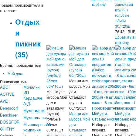
корзину
завязками
Товары производителя в
(рулон)
каталоге:
голубые
Отдых
12мкм
30л*20ш
и
76.48
р
RUB
Добавить в
пикник
корзину
(35)
Бренды производителя
Мой дом
Мешки для
Производитель
мусора Мой
ABC
Мочалки
Мешки для
дом
ИП
ACTIVE
мусора Мой
Стандарт
Кардашян
AVE
дом с
(рулон)
А.Д.
Beiersdorf
завязками
60л*20шт
Мультидом
(рулон)
Мешки для
Benckiser
Мультипласт
голубые
мусора Мой
BOSSFOR
Мыловаренная
25мкм
дом
Набор для
Набор для
CHIFNY
компания
60л*10шт
Стандарт
пикника
пикника
Мешки для
(рулон)
Мой дом 18
Мой дом 31
Colgate-