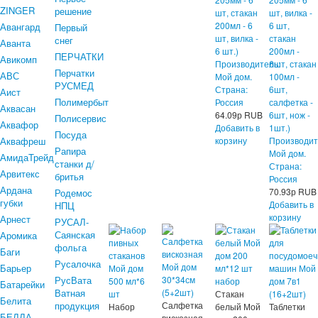
ZINGER
решение
шт, стакан
шт, вилка -
200мл - 6
6 шт,
Авангард
Первый
шт, вилка -
стакан
снег
Аванта
6 шт.)
200мл -
ПЕРЧАТКИ
Авикомп
Производитель:
6шт, стакан
Перчатки
АВС
Мой дом.
100мл -
РУСМЕД
Страна:
6шт,
Аист
Полимербыт
Россия
салфетка -
Аквасан
64.09
р
RUB
6шт, нож -
Полисервис
Аквафор
Добавить в
1шт.)
Посуда
Аквафреш
корзину
Производит
Рапира
Мой дом.
АмидаТрейд
станки д/
Страна:
Арвитекс
бритья
Россия
Ардана
70.93
р
RUB
Родемос
губки
Добавить в
НПЦ
корзину
Арнест
РУСАЛ-
Саянская
Аромика
фольга
Баги
Русалочка
Барьер
РусВата
Батарейки
Ватная
Стакан
Белита
продукция
Салфетка
Набор
белый Мой
Таблетки
БЕЛЛА
вискозная