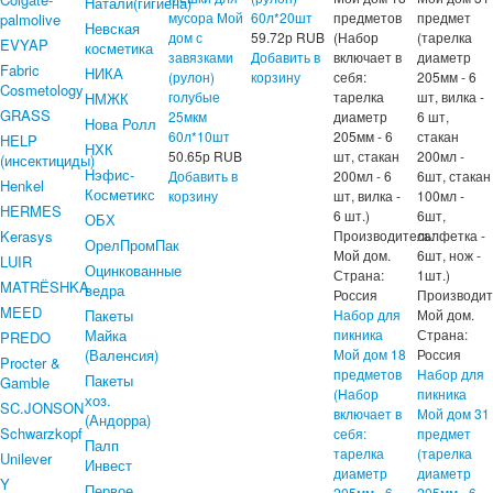
Натали(гигиена)
мусора Мой
60л*20шт
предметов
предмет
palmolive
Невская
дом с
59.72
р
RUB
(Набор
(тарелка
EVYAP
косметика
завязками
Добавить в
включает в
диаметр
Fabric
НИКА
(рулон)
корзину
себя:
205мм - 6
Cosmetology
голубые
тарелка
шт, вилка -
НМЖК
GRASS
25мкм
диаметр
6 шт,
Нова Ролл
60л*10шт
205мм - 6
стакан
HELP
НХК
50.65
р
RUB
шт, стакан
200мл -
(инсектициды)
Нэфис-
Добавить в
200мл - 6
6шт, стакан
Henkel
Косметикс
корзину
шт, вилка -
100мл -
HERMES
6 шт.)
6шт,
ОБХ
Kerasys
Производитель:
салфетка -
ОрелПромПак
Мой дом.
6шт, нож -
LUIR
Оцинкованные
Страна:
1шт.)
MATRЁSHKA
ведра
Россия
Производит
MEED
Пакеты
Набор для
Мой дом.
Майка
пикника
Страна:
PREDO
(Валенсия)
Мой дом 18
Россия
Procter &
предметов
Набор для
Пакеты
Gamble
(Набор
пикника
хоз.
SC.JONSON
включает в
Мой дом 31
(Андорра)
Schwarzkopf
себя:
предмет
Палп
тарелка
(тарелка
Unilever
Инвест
диаметр
диаметр
Y
Первое
205мм - 6
205мм - 6