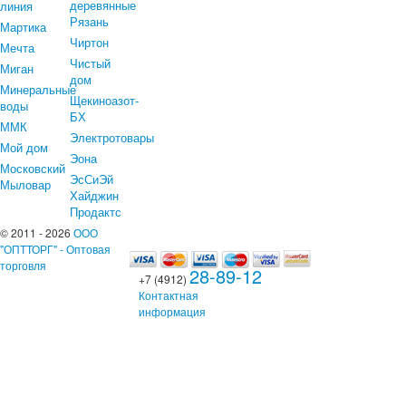
деревянные
линия
Рязань
Мартика
Чиртон
Мечта
Чистый
Миган
дом
Минеральные
Щекиноазот-
воды
БХ
ММК
Электротовары
Мой дом
Эона
Московский
ЭсСиЭй
Мыловар
Хайджин
Продактс
© 2011 - 2026
ООО
"ОПТТОРГ" - Оптовая
торговля
28-89-12
+7 (4912)
Контактная
информация