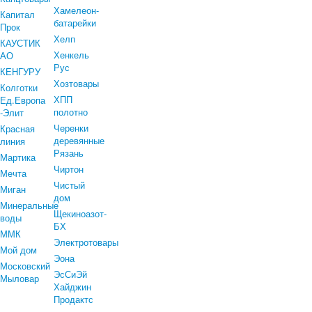
Хамелеон-
Капитал
батарейки
Прок
Хелп
КАУСТИК
Хенкель
АО
Рус
КЕНГУРУ
Хозтовары
Колготки
ХПП
Ед.Европа
полотно
-Элит
Черенки
Красная
деревянные
линия
Рязань
Мартика
Чиртон
Мечта
Чистый
Миган
дом
Минеральные
Щекиноазот-
воды
БХ
ММК
Электротовары
Мой дом
Эона
Московский
ЭсСиЭй
Мыловар
Хайджин
Продактс