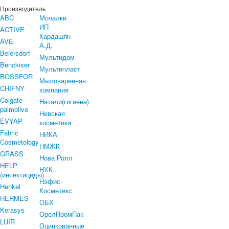
Производитель
ABC
Мочалки
ИП
ACTIVE
Кардашян
AVE
А.Д.
Beiersdorf
Мультидом
Benckiser
Мультипласт
BOSSFOR
Мыловаренная
CHIFNY
компания
Colgate-
Натали(гигиена)
palmolive
Невская
EVYAP
косметика
Fabric
НИКА
Cosmetology
НМЖК
GRASS
Нова Ролл
HELP
НХК
(инсектициды)
Нэфис-
Henkel
Косметикс
HERMES
ОБХ
Kerasys
ОрелПромПак
LUIR
Оцинкованные