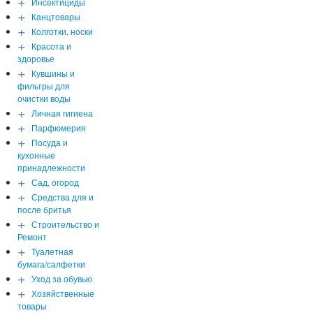
+
Инсектициды
+
Канцтовары
+
Колготки, носки
+
Красота и
здоровье
+
Кувшины и
фильтры для
очистки воды
+
Личная гигиена
+
Парфюмерия
+
Посуда и
кухонные
принадлежности
+
Сад, огород
+
Средства для и
после бритья
+
Строительство и
Ремонт
+
Туалетная
бумага/салфетки
+
Уход за обувью
+
Хозяйственные
товары