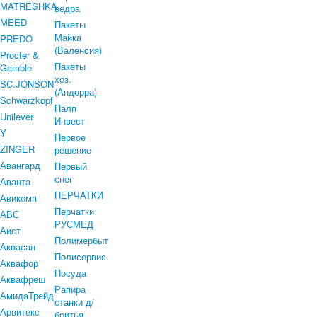
MATRЁSHKA
ведра
MEED
Пакеты
Майка
PREDO
(Валенсия)
Procter &
Пакеты
Gamble
хоз.
SC.JONSON
(Андорра)
Schwarzkopf
Палп
Unilever
Инвест
Y
Первое
ZINGER
решение
Авангард
Первый
снег
Аванта
ПЕРЧАТКИ
Авикомп
Перчатки
АВС
РУСМЕД
Аист
Полимербыт
Аквасан
Полисервис
Аквафор
Посуда
Аквафреш
Рапира
АмидаТрейд
станки д/
Арвитекс
бритья