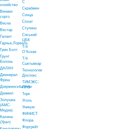
С
хозяйство
Скрабмен
Веники
Сонца
сорго
Сплат
Весна
Ступино
Вестар
Сяський
Галант
ЦБК
Гарнье,Лореаль
Т/б
Грин Бэлт
О`Кская
Грунт
Т/б
Болонь
Сыктывкар
ДАЛАН
Технологии
Дженерал
Дохлокс
Фреш
ТИМЭКС-
Дзержинскбытхим
ПРО
Диамил
Торк
Золушка
Уголь
(АМС-
Уникум
Медиа)
ФИНИСТ
Калина
Флора
(Урал)
Форгрейт
Канцтовары