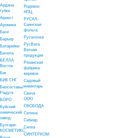
Ардана
Родемос
губки
НПЦ
Арнест
РУСАЛ-
Саянская
Аромика
фольга
Баги
Русалочка
Барьер
РусВата
Батарейки
Ватная
Белита
продукция
БЕЛЛА
Рязанская
Восток
фабрика
Биг
веревок
БИК СНГ
Садовый
инвентарь
Биосоставы/
Радуга
Свеча
ООО
БОРО
СВОБОДА
Буйский
химический
Селена
завод
Сибиар
Булгари-
Силка
КОСМЕТИКС
СИНТЕРКОМ-
Ваше