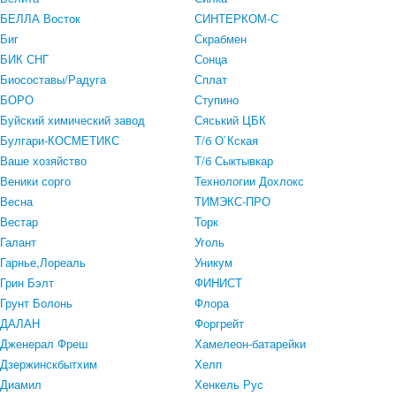
БЕЛЛА Восток
СИНТЕРКОМ-С
Биг
Скрабмен
БИК СНГ
Сонца
Биосоставы/Радуга
Сплат
БОРО
Ступино
Буйский химический завод
Сяський ЦБК
Булгари-КОСМЕТИКС
Т/б О`Кская
Ваше хозяйство
Т/б Сыктывкар
Веники сорго
Технологии Дохлокс
Весна
ТИМЭКС-ПРО
Вестар
Торк
Галант
Уголь
Гарнье,Лореаль
Уникум
Грин Бэлт
ФИНИСТ
Грунт Болонь
Флора
ДАЛАН
Форгрейт
Дженерал Фреш
Хамелеон-батарейки
Дзержинскбытхим
Хелп
Диамил
Хенкель Рус