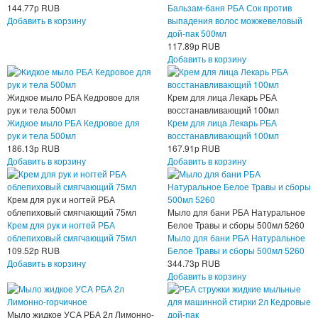
144.77
р
RUB
Бальзам-баня РБА Сок против
Добавить в корзину
выпадения волос можжевеловый
дой-пак 500мл
117.89
р
RUB
Добавить в корзину
Жидкое мыло РБА Кедровое для
Крем для лица Лекарь РБА
рук и тела 500мл
восстанавливающий 100мл
Жидкое мыло РБА Кедровое для
Крем для лица Лекарь РБА
рук и тела 500мл
восстанавливающий 100мл
186.13
р
RUB
167.91
р
RUB
Добавить в корзину
Добавить в корзину
Крем для рук и ногтей РБА
облепиховый смягчающий 75мл
Мыло для бани РБА Натуральное
Крем для рук и ногтей РБА
Белое Травы и сборы 500мл 5260
облепиховый смягчающий 75мл
Мыло для бани РБА Натуральное
109.52
р
RUB
Белое Травы и сборы 500мл 5260
Добавить в корзину
344.73
р
RUB
Добавить в корзину
Мыло жидкое УСА РБА 2л Лимонно-