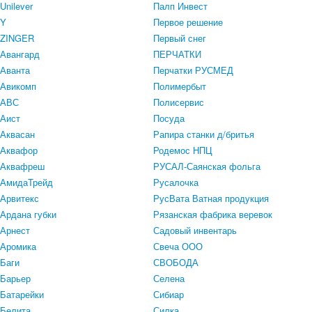
Unilever
Палп Инвест
Y
Первое решение
ZINGER
Первый снег
Авангард
ПЕРЧАТКИ
Аванта
Перчатки РУСМЕД
Авикомп
Полимербыт
АВС
Полисервис
Аист
Посуда
Аквасан
Рапира станки д/бритья
Аквафор
Родемос НПЦ
Аквафреш
РУСАЛ-Саянская фольга
АмидаТрейд
Русалочка
Арвитекс
РусВата Ватная продукция
Ардана губки
Рязанская фабрика веревок
Арнест
Садовый инвентарь
Аромика
Свеча ООО
Баги
СВОБОДА
Барьер
Селена
Батарейки
Сибиар
Белита
Силка