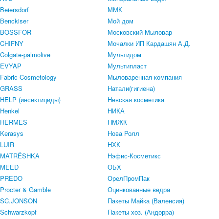
Beiersdorf
ММК
Benckiser
Мой дом
BOSSFOR
Московский Мыловар
CHIFNY
Мочалки ИП Кардашян А.Д.
Colgate-palmolive
Мультидом
EVYAP
Мультипласт
Fabric Cosmetology
Мыловаренная компания
GRASS
Натали(гигиена)
HELP (инсектициды)
Невская косметика
Henkel
НИКА
HERMES
НМЖК
Kerasys
Нова Ролл
LUIR
НХК
MATRЁSHKA
Нэфис-Косметикс
MEED
ОБХ
PREDO
ОрелПромПак
Procter & Gamble
Оцинкованные ведра
SC.JONSON
Пакеты Майка (Валенсия)
Schwarzkopf
Пакеты хоз. (Андорра)