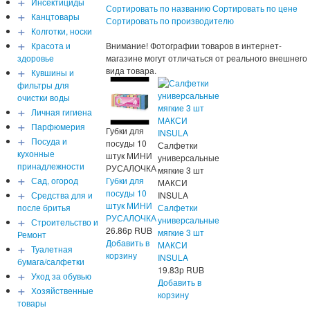
+
Инсектициды
Сортировать по названию
Сортировать по цене
+
Канцтовары
Сортировать по производителю
+
Колготки, носки
+
Красота и
Внимание! Фотографии товаров в интернет-
здоровье
магазине могут отличаться от реального внешнего
+
вида товара.
Кувшины и
фильтры для
очистки воды
+
Личная гигиена
+
Парфюмерия
Губки для
+
Посуда и
посуды 10
Салфетки
кухонные
штук МИНИ
универсальные
принадлежности
РУСАЛОЧКА
мягкие 3 шт
+
Сад, огород
Губки для
МАКСИ
+
посуды 10
Средства для и
INSULA
штук МИНИ
после бритья
Салфетки
+
РУСАЛОЧКА
универсальные
Строительство и
26.86
р
RUB
мягкие 3 шт
Ремонт
Добавить в
+
МАКСИ
Туалетная
корзину
INSULA
бумага/салфетки
19.83
р
RUB
+
Уход за обувью
Добавить в
+
Хозяйственные
корзину
товары