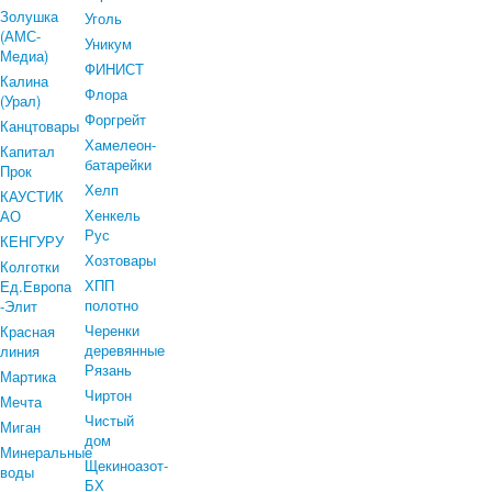
Золушка
Уголь
(АМС-
Уникум
Медиа)
ФИНИСТ
Калина
Флора
(Урал)
Форгрейт
Канцтовары
Хамелеон-
Капитал
батарейки
Прок
Хелп
КАУСТИК
Хенкель
АО
Рус
КЕНГУРУ
Хозтовары
Колготки
ХПП
Ед.Европа
полотно
-Элит
Черенки
Красная
деревянные
линия
Рязань
Мартика
Чиртон
Мечта
Чистый
Миган
дом
Минеральные
Щекиноазот-
воды
БХ