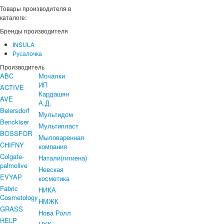
Товары производителя в
каталоге:
Бренды производителя
INSULA
Русалочка
Производитель
ABC
Мочалки
ИП
ACTIVE
Кардашян
AVE
А.Д.
Beiersdorf
Мультидом
Benckiser
Мультипласт
BOSSFOR
Мыловаренная
CHIFNY
компания
Colgate-
Натали(гигиена)
palmolive
Невская
EVYAP
косметика
Fabric
НИКА
Cosmetology
НМЖК
GRASS
Нова Ролл
HELP