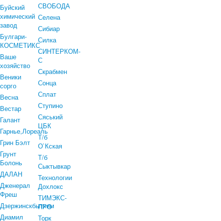
СВОБОДА
Буйский
химический
Селена
завод
Сибиар
Булгари-
Силка
КОСМЕТИКС
СИНТЕРКОМ-
Ваше
С
хозяйство
Скрабмен
Веники
Сонца
сорго
Сплат
Весна
Ступино
Вестар
Сяський
Галант
ЦБК
Гарнье,Лореаль
Т/б
Грин Бэлт
О`Кская
Грунт
Т/б
Болонь
Сыктывкар
ДАЛАН
Технологии
Дженерал
Дохлокс
Фреш
ТИМЭКС-
Дзержинскбытхим
ПРО
Диамил
Торк