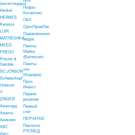
НХК
(инсектициды)
Нэфис-
Henkel
Косметикс
HERMES
ОБХ
Kerasys
ОрелПромПак
LUIR
Оцинкованные
MATRЁSHKA
ведра
MEED
Пакеты
Майка
PREDO
(Валенсия)
Procter &
Пакеты
Gamble
хоз.
SC.JONSON
(Андорра)
Schwarzkopf
Палп
Unilever
Инвест
Y
Первое
ZINGER
решение
Авангард
Первый
снег
Аванта
ПЕРЧАТКИ
Авикомп
Перчатки
АВС
РУСМЕД
Аист