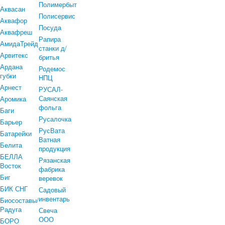
Полимербыт
Аквасан
Полисервис
Аквафор
Посуда
Аквафреш
Рапира
АмидаТрейд
станки д/
Арвитекс
бритья
Ардана
Родемос
губки
НПЦ
Арнест
РУСАЛ-
Саянская
Аромика
фольга
Баги
Русалочка
Барьер
РусВата
Батарейки
Ватная
Белита
продукция
БЕЛЛА
Рязанская
Восток
фабрика
Биг
веревок
БИК СНГ
Садовый
инвентарь
Биосоставы/
Радуга
Свеча
ООО
БОРО