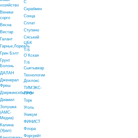
С
хозяйство
Скрабмен
Веники
Сонца
сорго
Сплат
Весна
Ступино
Вестар
Сяський
Галант
ЦБК
Гарнье,Лореаль
Т/б
Грин Бэлт
О`Кская
Грунт
Т/б
Болонь
Сыктывкар
ДАЛАН
Технологии
Дженерал
Дохлокс
Фреш
ТИМЭКС-
Дзержинскбытхим
ПРО
Диамил
Торк
Золушка
Уголь
(АМС-
Уникум
Медиа)
ФИНИСТ
Калина
Флора
(Урал)
Форгрейт
Канцтовары