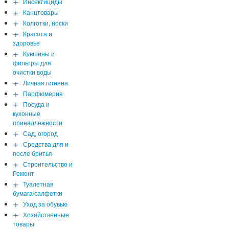
+
Инсектициды
+
Канцтовары
+
Колготки, носки
+
Красота и
здоровье
+
Кувшины и
фильтры для
очистки воды
+
Личная гигиена
+
Парфюмерия
+
Посуда и
кухонные
принадлежности
+
Сад, огород
+
Средства для и
после бритья
+
Строительство и
Ремонт
+
Туалетная
бумага/салфетки
+
Уход за обувью
+
Хозяйственные
товары