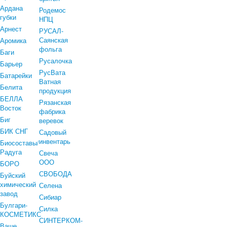
Ардана
Родемос
губки
НПЦ
Арнест
РУСАЛ-
Саянская
Аромика
фольга
Баги
Русалочка
Барьер
РусВата
Батарейки
Ватная
Белита
продукция
БЕЛЛА
Рязанская
Восток
фабрика
Биг
веревок
БИК СНГ
Садовый
инвентарь
Биосоставы/
Радуга
Свеча
ООО
БОРО
СВОБОДА
Буйский
химический
Селена
завод
Сибиар
Булгари-
Силка
КОСМЕТИКС
СИНТЕРКОМ-
Ваше