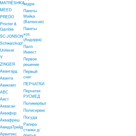
MATRЁSHKA
ведра
MEED
Пакеты
Майка
PREDO
(Валенсия)
Procter &
Пакеты
Gamble
хоз.
SC.JONSON
(Андорра)
Schwarzkopf
Палп
Unilever
Инвест
Y
Первое
ZINGER
решение
Авангард
Первый
снег
Аванта
ПЕРЧАТКИ
Авикомп
Перчатки
АВС
РУСМЕД
Аист
Полимербыт
Аквасан
Полисервис
Аквафор
Посуда
Аквафреш
Рапира
АмидаТрейд
станки д/
Арвитекс
бритья