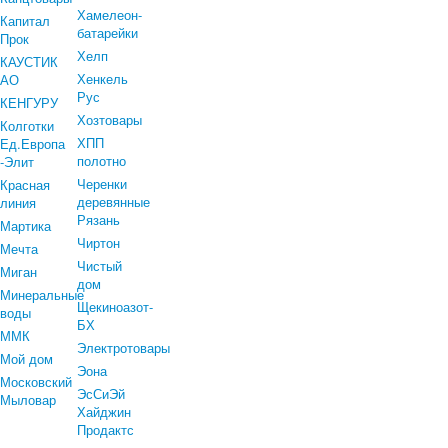
Хамелеон-
Капитал
батарейки
Прок
Хелп
КАУСТИК
Хенкель
АО
Рус
КЕНГУРУ
Хозтовары
Колготки
ХПП
Ед.Европа
полотно
-Элит
Черенки
Красная
деревянные
линия
Рязань
Мартика
Чиртон
Мечта
Чистый
Миган
дом
Минеральные
Щекиноазот-
воды
БХ
ММК
Электротовары
Мой дом
Эона
Московский
ЭсСиЭй
Мыловар
Хайджин
Продактс