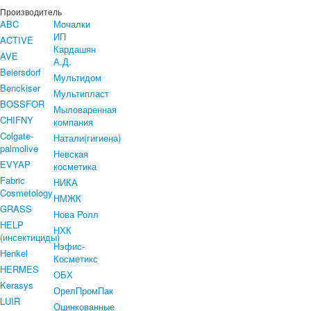
Производитель
ABC
Мочалки
ИП
ACTIVE
Кардашян
AVE
А.Д.
Beiersdorf
Мультидом
Benckiser
Мультипласт
BOSSFOR
Мыловаренная
CHIFNY
компания
Colgate-
Натали(гигиена)
palmolive
Невская
EVYAP
косметика
Fabric
НИКА
Cosmetology
НМЖК
GRASS
Нова Ролл
HELP
НХК
(инсектициды)
Нэфис-
Henkel
Косметикс
HERMES
ОБХ
Kerasys
ОрелПромПак
LUIR
Оцинкованные