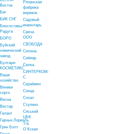
Рязанская
Восток
фабрика
Биг
веревок
БИК СНГ
Садовый
инвентарь
Биосоставы/
Радуга
Свеча
ООО
БОРО
СВОБОДА
Буйский
химический
Селена
завод
Сибиар
Булгари-
Силка
КОСМЕТИКС
СИНТЕРКОМ-
Ваше
С
хозяйство
Скрабмен
Веники
Сонца
сорго
Сплат
Весна
Ступино
Вестар
Сяський
Галант
ЦБК
Гарнье,Лореаль
Т/б
Грин Бэлт
О`Кская
Грунт