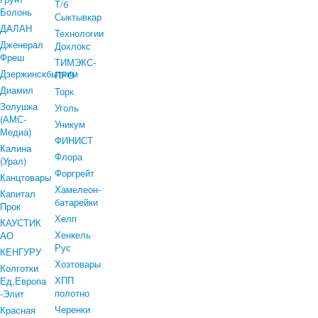
Т/б
Болонь
Сыктывкар
ДАЛАН
Технологии
Дженерал
Дохлокс
Фреш
ТИМЭКС-
Дзержинскбытхим
ПРО
Диамил
Торк
Золушка
Уголь
(АМС-
Уникум
Медиа)
ФИНИСТ
Калина
Флора
(Урал)
Форгрейт
Канцтовары
Хамелеон-
Капитал
батарейки
Прок
Хелп
КАУСТИК
Хенкель
АО
Рус
КЕНГУРУ
Хозтовары
Колготки
ХПП
Ед.Европа
полотно
-Элит
Черенки
Красная