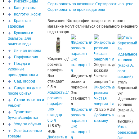
+
Инсектициды
Сортировать по названию
Сортировать по цене
+
Канцтовары
Сортировать по производителю
+
Колготки, носки
+
Красота и
Внимание! Фотографии товаров в интернет-
здоровье
магазине могут отличаться от реального внешнего
+
вида товара.
Кувшины и
фильтры для
очистки воды
+
Личная гигиена
+
Парфюмерия
Жидкость д/
+
Посуда и
розжига
Жидкость д/
кухонные
парафин
розжига
принадлежности
Эко
Жидкость д/
Чистая
+
Сад, огород
стандарт
розжига
энергия 1 л
Уголь
+
0,5 л
парафин
Жидкость д/
Средства для и
березовый
Жидкость д/
Эко
розжига
после бритья
3кг
+
розжига
стандарт 1
Чистая
Идеальное
Строительство и
парафин
л
энергия 1 л
топливо
Ремонт
Эко
Жидкость д/
72.52
р
RUB
+
(марка А,
Туалетная
стандарт
розжига
Добавить в
сорт
бумага/салфетки
0,5 л
парафин
корзину
высший)
+
Уход за обувью
115.67
р
Эко
Уголь
+
Хозяйственные
RUB
стандарт 1
березовый
товары
Добавить в
л
3кг