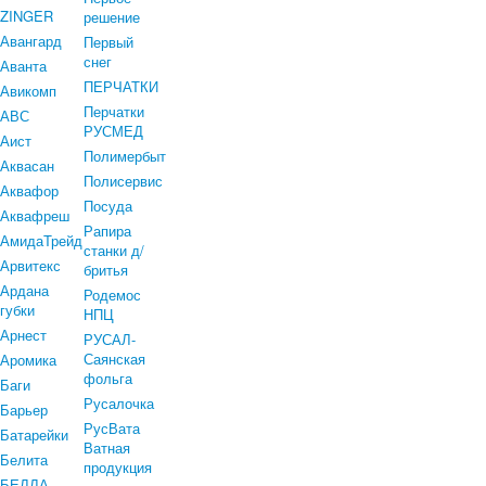
ZINGER
решение
Авангард
Первый
снег
Аванта
ПЕРЧАТКИ
Авикомп
Перчатки
АВС
РУСМЕД
Аист
Полимербыт
Аквасан
Полисервис
Аквафор
Посуда
Аквафреш
Рапира
АмидаТрейд
станки д/
Арвитекс
бритья
Ардана
Родемос
губки
НПЦ
Арнест
РУСАЛ-
Саянская
Аромика
фольга
Баги
Русалочка
Барьер
РусВата
Батарейки
Ватная
Белита
продукция
БЕЛЛА