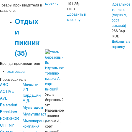
корзину
191.25
р
Идеальное
Товары производителя в
RUB
топливо
каталоге:
Добавить в
(марка А,
Отдых
корзину
сорт
высший)
и
266.34
р
RUB
пикник
Добавить в
корзину
(35)
Бренды производителя
хозтовары
Производитель
ABC
Мочалки
ИП
ACTIVE
Уголь
Кардашян
AVE
березовый
А.Д.
Beiersdorf
5кг
Мультидом
Идеальное
Benckiser
Мультипласт
топливо
BOSSFOR
Мыловаренная
(марка А,
CHIFNY
компания
сорт
высший)
Colgate-