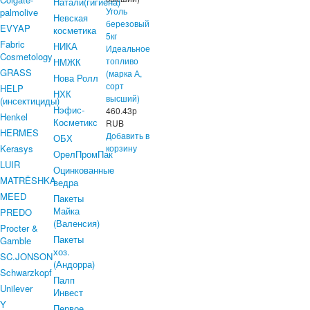
Натали(гигиена)
Уголь
palmolive
Невская
березовый
EVYAP
косметика
5кг
Fabric
НИКА
Идеальное
Cosmetology
топливо
НМЖК
GRASS
(марка А,
Нова Ролл
сорт
HELP
НХК
высший)
(инсектициды)
Нэфис-
460.43
р
Henkel
Косметикс
RUB
HERMES
Добавить в
ОБХ
Kerasys
корзину
ОрелПромПак
LUIR
Оцинкованные
MATRЁSHKA
ведра
MEED
Пакеты
Майка
PREDO
(Валенсия)
Procter &
Пакеты
Gamble
хоз.
SC.JONSON
(Андорра)
Schwarzkopf
Палп
Unilever
Инвест
Y
Первое