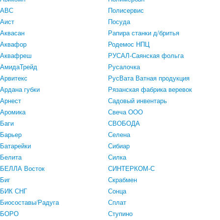
АВС
Полисервис
Аист
Посуда
Аквасан
Рапира станки д/бритья
Аквафор
Родемос НПЦ
Аквафреш
РУСАЛ-Саянская фольга
АмидаТрейд
Русалочка
Арвитекс
РусВата Ватная продукция
Ардана губки
Рязанская фабрика веревок
Арнест
Садовый инвентарь
Аромика
Свеча ООО
Баги
СВОБОДА
Барьер
Селена
Батарейки
Сибиар
Белита
Силка
БЕЛЛА Восток
СИНТЕРКОМ-С
Биг
Скрабмен
БИК СНГ
Сонца
Биосоставы/Радуга
Сплат
БОРО
Ступино