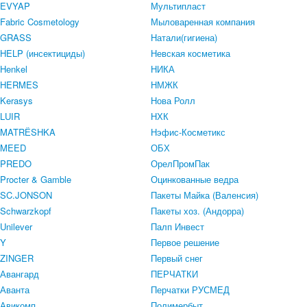
EVYAP
Мультипласт
Fabric Cosmetology
Мыловаренная компания
GRASS
Натали(гигиена)
HELP (инсектициды)
Невская косметика
Henkel
НИКА
HERMES
НМЖК
Kerasys
Нова Ролл
LUIR
НХК
MATRЁSHKA
Нэфис-Косметикс
MEED
ОБХ
PREDO
ОрелПромПак
Procter & Gamble
Оцинкованные ведра
SC.JONSON
Пакеты Майка (Валенсия)
Schwarzkopf
Пакеты хоз. (Андорра)
Unilever
Палп Инвест
Y
Первое решение
ZINGER
Первый снег
Авангард
ПЕРЧАТКИ
Аванта
Перчатки РУСМЕД
Авикомп
Полимербыт