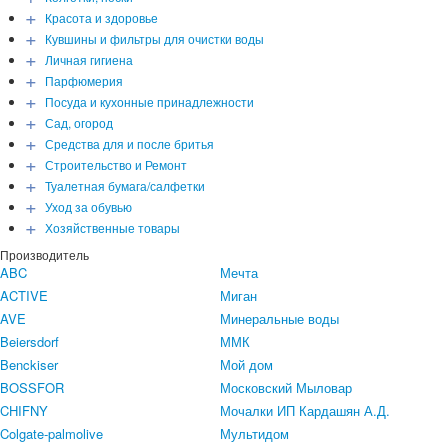
+
Красота и здоровье
+
Кувшины и фильтры для очистки воды
+
Личная гигиена
+
Парфюмерия
+
Посуда и кухонные принадлежности
+
Сад, огород
+
Средства для и после бритья
+
Строительство и Ремонт
+
Туалетная бумага/салфетки
+
Уход за обувью
+
Хозяйственные товары
Производитель
ABC
Мечта
ACTIVE
Миган
AVE
Минеральные воды
Beiersdorf
ММК
Benckiser
Мой дом
BOSSFOR
Московский Мыловар
CHIFNY
Мочалки ИП Кардашян А.Д.
Colgate-palmolive
Мультидом