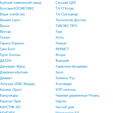
Буйский химический завод
Сяський ЦБК
Булгари-КОСМЕТИКС
Т/б О`Кская
Ваше хозяйство
Т/б Сыктывкар
Веники сорго
Технологии Дохлокс
Весна
ТИМЭКС-ПРО
Вестар
Торк
Галант
Уголь
Гарнье,Лореаль
Уникум
Грин Бэлт
ФИНИСТ
Грунт Болонь
Флора
ДАЛАН
Форгрейт
Дженерал Фреш
Хамелеон-батарейки
Дзержинскбытхим
Хелп
Диамил
Хенкель Рус
Золушка (АМС-Медиа)
Хозтовары
Калина (Урал)
ХПП полотно
Канцтовары
Черенки деревянные Рязань
Капитал Прок
Чиртон
КАУСТИК АО
Чистый дом
КЕНГУРУ
Щекиноазот-БХ