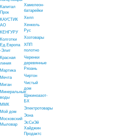
Хамелеон-
Капитал
батарейки
Прок
Хелп
КАУСТИК
Хенкель
АО
Рус
КЕНГУРУ
Хозтовары
Колготки
ХПП
Ед.Европа
полотно
-Элит
Черенки
Красная
деревянные
линия
Рязань
Мартика
Чиртон
Мечта
Чистый
Миган
дом
Минеральные
Щекиноазот-
воды
БХ
ММК
Электротовары
Мой дом
Эона
Московский
ЭсСиЭй
Мыловар
Хайджин
Продактс