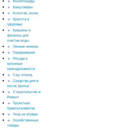
+
Инсектициды
+
Канцтовары
+
Колготки, носки
+
Красота и
здоровье
+
Кувшины и
фильтры для
очистки воды
+
Личная гигиена
+
Парфюмерия
+
Посуда и
кухонные
принадлежности
+
Сад, огород
+
Средства для и
после бритья
+
Строительство и
Ремонт
+
Туалетная
бумага/салфетки
+
Уход за обувью
+
Хозяйственные
товары