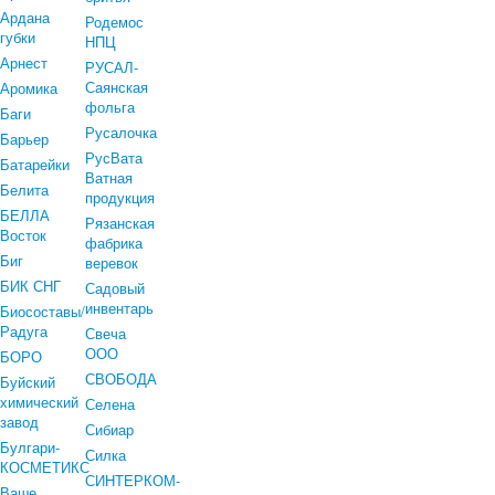
Ардана
Родемос
губки
НПЦ
Арнест
РУСАЛ-
Саянская
Аромика
фольга
Баги
Русалочка
Барьер
РусВата
Батарейки
Ватная
Белита
продукция
БЕЛЛА
Рязанская
Восток
фабрика
Биг
веревок
БИК СНГ
Садовый
инвентарь
Биосоставы/
Радуга
Свеча
ООО
БОРО
СВОБОДА
Буйский
химический
Селена
завод
Сибиар
Булгари-
Силка
КОСМЕТИКС
СИНТЕРКОМ-
Ваше