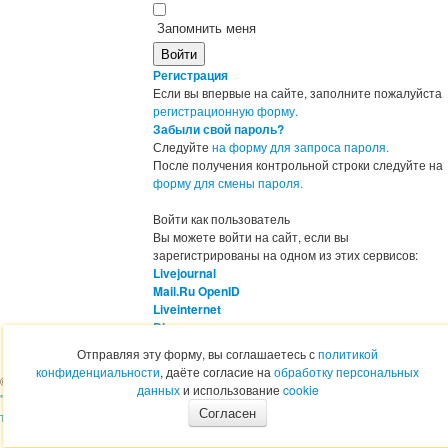
Запомнить меня
Регистрация
Если вы впервые на сайте, заполните пожалуйста
регистрационную форму.
Забыли свой пароль?
Следуйте
на форму для запроса пароля.
После получения контрольной строки следуйте на
форму для смены пароля.
Войти как пользователь
Вы можете войти на сайт, если вы
зарегистрированы на одном из этих сервисов:
Livejournal
Mail.Ru OpenID
Liveinternet
Blogger
OpenID
Отправляя эту форму, вы соглашаетесь с
политикой
конфиденциальности
, даёте согласие на
обработку персональных
28-89-12
© 2011 - 2026
ООО
+7 (4912)
данных
и использование
cookie
"ОПТТОРГ" - Оптовая
Контактная
Согласен
торговля
информация