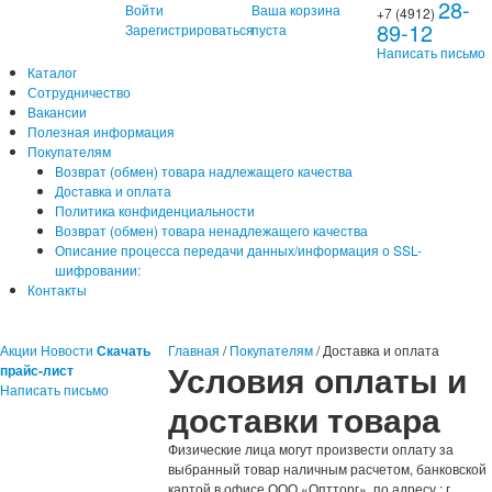
28-
Войти
Ваша корзина
+7 (4912)
89-12
Зарегистрироваться
пуста
Написать письмо
Каталог
Сотрудничество
Вакансии
Полезная информация
Покупателям
Возврат (обмен) товара надлежащего качества
Доставка и оплата
Политика конфиденциальности
Возврат (обмен) товара ненадлежащего качества
Описание процесса передачи данных/информация о SSL-
шифровании:
Контакты
Акции
Новости
Скачать
Главная
/
Покупателям
/
Доставка и оплата
Условия оплаты и
прайс-лист
Написать письмо
доставки товара
Физические лица могут произвести оплату за
выбранный товар наличным расчетом, банковской
картой в офисе ООО «Оптторг», по адресу : г.