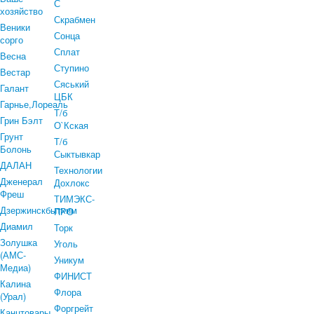
С
хозяйство
Скрабмен
Веники
Сонца
сорго
Сплат
Весна
Ступино
Вестар
Сяський
Галант
ЦБК
Гарнье,Лореаль
Т/б
Грин Бэлт
О`Кская
Грунт
Т/б
Болонь
Сыктывкар
ДАЛАН
Технологии
Дженерал
Дохлокс
Фреш
ТИМЭКС-
Дзержинскбытхим
ПРО
Диамил
Торк
Золушка
Уголь
(АМС-
Уникум
Медиа)
ФИНИСТ
Калина
Флора
(Урал)
Форгрейт
Канцтовары