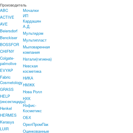
Производитель
ABC
Мочалки
ИП
ACTIVE
Кардашян
AVE
А.Д.
Beiersdorf
Мультидом
Benckiser
Мультипласт
BOSSFOR
Мыловаренная
CHIFNY
компания
Colgate-
Натали(гигиена)
palmolive
Невская
EVYAP
косметика
Fabric
НИКА
Cosmetology
НМЖК
GRASS
Нова Ролл
HELP
НХК
(инсектициды)
Нэфис-
Henkel
Косметикс
HERMES
ОБХ
Kerasys
ОрелПромПак
LUIR
Оцинкованные