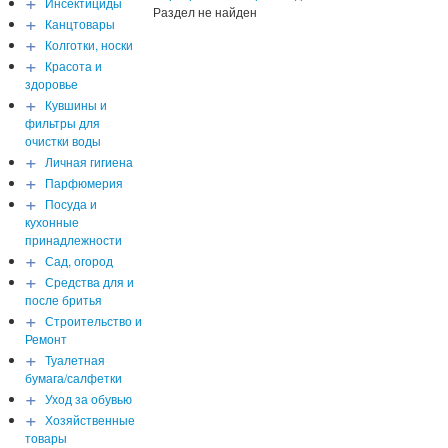
+
Инсектициды
Раздел не найден
+
Канцтовары
+
Колготки, носки
+
Красота и
здоровье
+
Кувшины и
фильтры для
очистки воды
+
Личная гигиена
+
Парфюмерия
+
Посуда и
кухонные
принадлежности
+
Сад, огород
+
Средства для и
после бритья
+
Строительство и
Ремонт
+
Туалетная
бумага/салфетки
+
Уход за обувью
+
Хозяйственные
товары