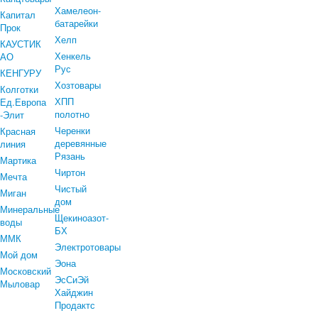
Хамелеон-
Капитал
батарейки
Прок
Хелп
КАУСТИК
Хенкель
АО
Рус
КЕНГУРУ
Хозтовары
Колготки
ХПП
Ед.Европа
полотно
-Элит
Черенки
Красная
деревянные
линия
Рязань
Мартика
Чиртон
Мечта
Чистый
Миган
дом
Минеральные
Щекиноазот-
воды
БХ
ММК
Электротовары
Мой дом
Эона
Московский
ЭсСиЭй
Мыловар
Хайджин
Продактс