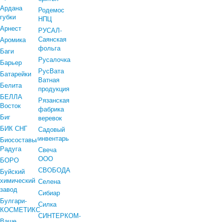
Ардана
Родемос
губки
НПЦ
Арнест
РУСАЛ-
Саянская
Аромика
фольга
Баги
Русалочка
Барьер
РусВата
Батарейки
Ватная
Белита
продукция
БЕЛЛА
Рязанская
Восток
фабрика
Биг
веревок
БИК СНГ
Садовый
инвентарь
Биосоставы/
Радуга
Свеча
ООО
БОРО
СВОБОДА
Буйский
химический
Селена
завод
Сибиар
Булгари-
Силка
КОСМЕТИКС
СИНТЕРКОМ-
Ваше