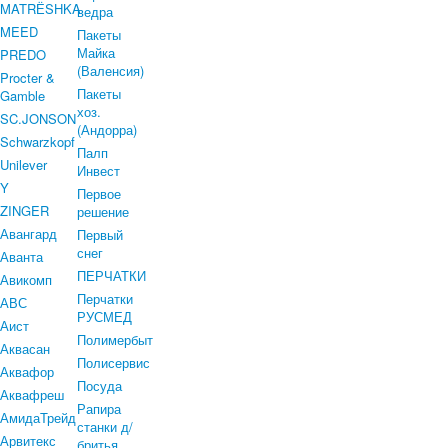
MATRЁSHKA
ведра
MEED
Пакеты
Майка
PREDO
(Валенсия)
Procter &
Пакеты
Gamble
хоз.
SC.JONSON
(Андорра)
Schwarzkopf
Палп
Unilever
Инвест
Y
Первое
ZINGER
решение
Авангард
Первый
снег
Аванта
ПЕРЧАТКИ
Авикомп
Перчатки
АВС
РУСМЕД
Аист
Полимербыт
Аквасан
Полисервис
Аквафор
Посуда
Аквафреш
Рапира
АмидаТрейд
станки д/
Арвитекс
бритья