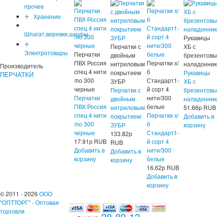
прочее
+
Хранение
Шпагат,веревки,шнуры
Рукавицы
+
Перчатки с
ХБ с
Электротовары
Перчатки
двойным
брезентов
ПВХ Россия
Перчатки х/
нитриловым
наладонник
Производитель
спец 4 нити
б
покрытием
Рукавицы
ПЕРЧАТКИ
/по 300
Стандарт1-
ЗУБР
ХБ с
черные
й сорт 4
Перчатки с
брезентов
Перчатки
нити/300
двойным
наладонник
ПВХ Россия
белые
нитриловым
51.66
р
RUB
спец 4 нити
Перчатки х/
покрытием
Добавить в
/по 300
б
ЗУБР
корзину
черные
Стандарт1-
133.82
р
17.91
р
RUB
й сорт 4
RUB
Добавить в
нити/300
Добавить в
корзину
белые
корзину
16.62
р
RUB
Добавить в
корзину
© 2011 - 2026
ООО
"ОПТТОРГ" - Оптовая
торговля
28-89-12