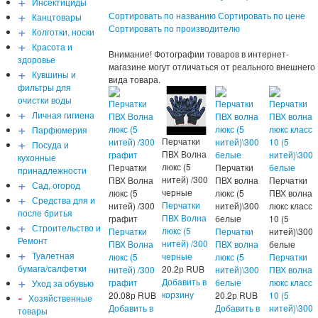
+
Инсектициды
+
Сортировать по названию
Сортировать по цене
Канцтовары
+
Сортировать по производителю
Колготки, носки
+
Красота и
Внимание! Фотографии товаров в интернет-
здоровье
магазине могут отличаться от реального внешнего
+
Кувшины и
вида товара.
фильтры для
очистки воды
+
Личная гигиена
+
Парфюмерия
+
Перчатки
Посуда и
ПВХ Волна
кухонные
люкс (5
Перчатки
Перчатки
принадлежности
нитей) /300
+
ПВХ Волна
ПВХ волна
Перчатки
Сад, огород
черные
люкс (5
люкс (5
ПВХ волна
+
Средства для и
Перчатки
нитей) /300
нитей)\300
люкс класс
после бритья
ПВХ Волна
графит
белые
10 (5
+
Строительство и
люкс (5
Перчатки
Перчатки
нитей)\300
Ремонт
нитей) /300
ПВХ Волна
ПВХ волна
белые
+
Туалетная
черные
люкс (5
люкс (5
Перчатки
бумага/салфетки
20.2
р
RUB
нитей) /300
нитей)\300
ПВХ волна
+
Добавить в
графит
белые
люкс класс
Уход за обувью
-
корзину
20.08
р
RUB
20.2
р
RUB
10 (5
Хозяйственные
Добавить в
Добавить в
нитей)\300
товары