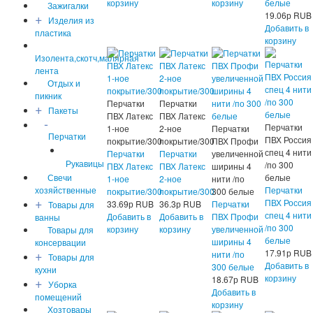
корзину
корзину
белые
Зажигалки
+
19.06
р
RUB
Изделия из
Добавить в
пластика
корзину
Изолента,скотч,малярная
лента
Отдых и
пикник
Перчатки
Перчатки
+
Пакеты
ПВХ Латекс
ПВХ Латекс
-
Перчатки
1-ное
2-ное
Перчатки
Перчатки
ПВХ Россия
покрытие/300
покрытие/300
ПВХ Профи
спец 4 нити
Перчатки
Перчатки
увеличенной
Рукавицы
/по 300
ПВХ Латекс
ПВХ Латекс
ширины 4
Свечи
белые
1-ное
2-ное
нити /по
хозяйственные
Перчатки
покрытие/300
покрытие/300
300 белые
+
ПВХ Россия
33.69
р
RUB
36.3
р
RUB
Перчатки
Товары для
спец 4 нити
Добавить в
Добавить в
ПВХ Профи
ванны
/по 300
корзину
корзину
увеличенной
Товары для
белые
ширины 4
консервации
+
17.91
р
RUB
нити /по
Товары для
Добавить в
300 белые
кухни
корзину
+
18.67
р
RUB
Уборка
Добавить в
помещений
корзину
Хозтовары