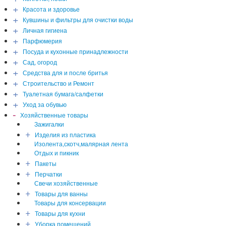
+
Красота и здоровье
+
Кувшины и фильтры для очистки воды
+
Личная гигиена
+
Парфюмерия
+
Посуда и кухонные принадлежности
+
Сад, огород
+
Средства для и после бритья
+
Строительство и Ремонт
+
Туалетная бумага/салфетки
+
Уход за обувью
-
Хозяйственные товары
Зажигалки
+
Изделия из пластика
Изолента,скотч,малярная лента
Отдых и пикник
+
Пакеты
+
Перчатки
Свечи хозяйственные
+
Товары для ванны
Товары для консервации
+
Товары для кухни
+
Уборка помещений