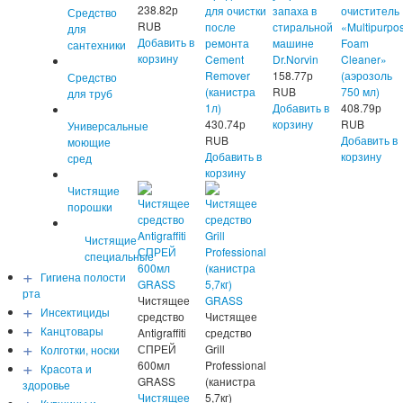
238.82
р
для очистки
запаха в
очиститель
Средство
RUB
после
стиральной
«Multipurpo
для
Добавить в
ремонта
машине
Foam
сантехники
корзину
Cement
Dr.Norvin
Cleaner»
Remover
158.77
р
(аэрозоль
Средство
(канистра
RUB
750 мл)
для труб
1л)
Добавить в
408.79
р
430.74
р
корзину
RUB
Универсальные
RUB
Добавить в
моющие
Добавить в
корзину
сред
корзину
Чистящие
порошки
Чистящие
специальные
+
Гигиена полости
рта
Чистящее
+
Инсектициды
средство
Чистящее
+
Канцтовары
Antigraffiti
средство
+
СПРЕЙ
Grill
Колготки, носки
+
600мл
Professional
Красота и
GRASS
(канистра
здоровье
+
Чистящее
5,7кг)