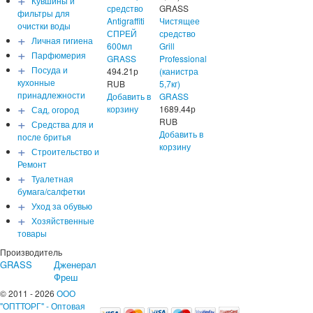
Кувшины и
средство
GRASS
фильтры для
Antigraffiti
Чистящее
очистки воды
СПРЕЙ
средство
+
Личная гигиена
600мл
Grill
+
Парфюмерия
GRASS
Professional
+
Посуда и
494.21
р
(канистра
кухонные
RUB
5,7кг)
принадлежности
Добавить в
GRASS
+
корзину
1689.44
р
Сад, огород
+
RUB
Средства для и
Добавить в
после бритья
+
корзину
Строительство и
Ремонт
+
Туалетная
бумага/салфетки
+
Уход за обувью
+
Хозяйственные
товары
Производитель
GRASS
Дженерал
Фреш
© 2011 - 2026
ООО
"ОПТТОРГ" - Оптовая