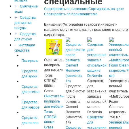
специальные
+
Смягчение
Сортировать по названию
Сортировать по цене
воды
Сортировать по производителю
+
Средства
для мытья
Внимание! Фотографии товаров в интернет-
посуды
магазине могут отличаться от реального внешнего
+
Средства
вида товара.
для стирки
-
Чистящие
средства
Очиститель-
Полироль
полироль
для мебели
Средства
Torus
для кухни
СПРЕЙ
Средство
Универсаль
600мл
Средство
для
пенный
Средства
Grass
для очистки
устранения
очиститель
для стекол
Очиститель-
после
запаха в
«Multipurpo
полироль
ремонта
стиральной
Foam
Средство
для мебели
Cement
машине
Cleaner»
для ковров
Torus
Remover
Dr.Norvin
(аэрозоль
СПРЕЙ
(канистра
Средство
750 мл)
Средство
600мл
1л)
для
Универсаль
для полов
Grass
Средство
устранения
пенный