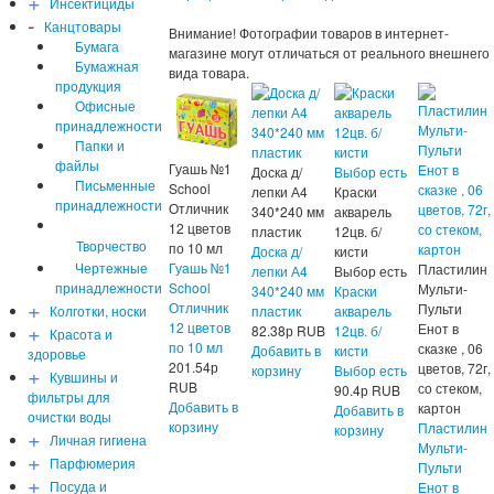
+
Инсектициды
-
Канцтовары
Внимание! Фотографии товаров в интернет-
Бумага
магазине могут отличаться от реального внешнего
Бумажная
вида товара.
продукция
Офисные
принадлежности
Папки и
файлы
Гуашь №1
Доска д/
Письменные
School
лепки А4
Краски
принадлежности
Отличник
340*240 мм
акварель
12 цветов
пластик
12цв. б/
Творчество
по 10 мл
Доска д/
кисти
Чертежные
Гуашь №1
Пластилин
лепки А4
Выбор есть
принадлежности
School
Мульти-
340*240 мм
Краски
+
Отличник
Пульти
Колготки, носки
пластик
акварель
+
12 цветов
Енот в
82.38
р
RUB
12цв. б/
Красота и
по 10 мл
сказке , 06
Добавить в
кисти
здоровье
201.54
р
цветов, 72г,
+
корзину
Выбор есть
Кувшины и
RUB
со стеком,
90.4
р
RUB
фильтры для
Добавить в
картон
Добавить в
очистки воды
корзину
Пластилин
корзину
+
Личная гигиена
Мульти-
+
Парфюмерия
Пульти
+
Посуда и
Енот в