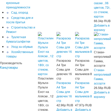
кухонные
сказке , 06
принадлежности
цветов, 72г,
+
со стеком,
Сад, огород
+
картон
Средства для и
66.34
р
RUB
после бритья
Добавить в
+
Строительство и
корзину
Ремонт
+
Туалетная
бумага/салфетки
+
Уход за обувью
+
Хозяйственные
Стакан-
товары
непроливай
Раскраска
Раскраска
Гамма,
Производитель
А4 Три
А4 Три
ассорти
Канцтовары
Совы для
Совы для
Стакан-
девочек 16
мальчиков 8
непроливай
Пластилин
стр
стр
Гамма,
Мульти-
Раскраска
Раскраска
ассорти
Пульти
А4 Три
А4 Три
26.56
р
RUB
Енот на
Совы для
Совы для
Добавить в
Аляске , 12
девочек 16
мальчиков 8
корзину
цветов,
стр
стр
180г, со
42.96
р
RUB
47.97
р
RUB
стеком,
Добавить в
Добавить в