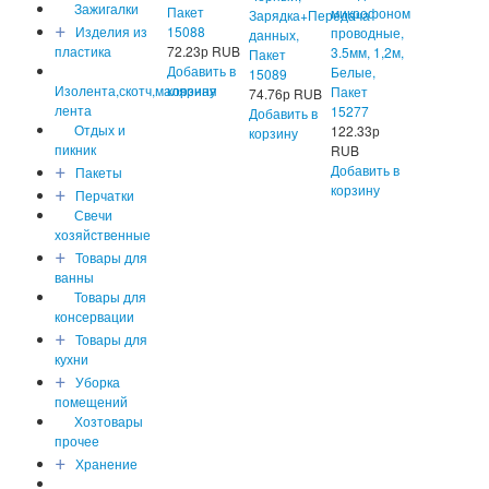
Зажигалки
Пакет
микрофоном
Зарядка+Передача
+
Изделия из
15088
проводные,
данных,
пластика
72.23
р
RUB
3.5мм, 1,2м,
Пакет
Добавить в
Белые,
15089
Изолента,скотч,малярная
корзину
Пакет
74.76
р
RUB
лента
15277
Добавить в
Отдых и
122.33
р
корзину
пикник
RUB
+
Добавить в
Пакеты
+
корзину
Перчатки
Свечи
хозяйственные
+
Товары для
ванны
Товары для
консервации
+
Товары для
кухни
+
Уборка
помещений
Хозтовары
прочее
+
Хранение