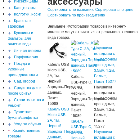
аксессуары
+
Инсектициды
+
Канцтовары
Сортировать по названию
Сортировать по цене
+
Колготки, носки
Сортировать по производителю
+
Красота и
здоровье
Внимание! Фотографии товаров в интернет-
+
магазине могут отличаться от реального внешнего
Кувшины и
вида товара.
фильтры для
очистки воды
+
Личная гигиена
+
Парфюмерия
+
Посуда и
Кабель USB
кухонные
Micro USB,
принадлежности
2А, 1м,
Кабель
+
Сад, огород
Черный,
USB-Type C,
+
Зарядка+Передача
Наушники
Средства для и
2А, 1м,
данных,
вкладыши с
после бритья
Черный,
+
Пакет
микрофоном
Зарядка+Передача
Строительство и
15088
проводные,
данных,
Ремонт
Кабель USB
3.5мм, 1,2м,
+
Пакет
Туалетная
Micro USB,
Белые,
15089
бумага/салфетки
2А, 1м,
Пакет
Кабель
+
Уход за обувью
Черный,
15277
USB-Type C,
-
Хозяйственные
Зарядка+Передача
Наушники
2А, 1м,
товары
данных,
вкладыши с
Черный,