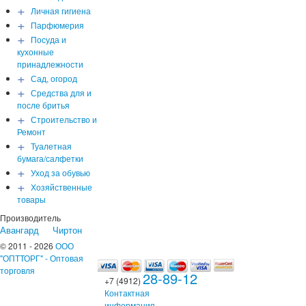
+
Личная гигиена
+
Парфюмерия
+
Посуда и
кухонные
принадлежности
+
Сад, огород
+
Средства для и
после бритья
+
Строительство и
Ремонт
+
Туалетная
бумага/салфетки
+
Уход за обувью
+
Хозяйственные
товары
Производитель
Авангард
Чиртон
© 2011 - 2026
ООО
"ОПТТОРГ" - Оптовая
торговля
28-89-12
+7 (4912)
Контактная
информация