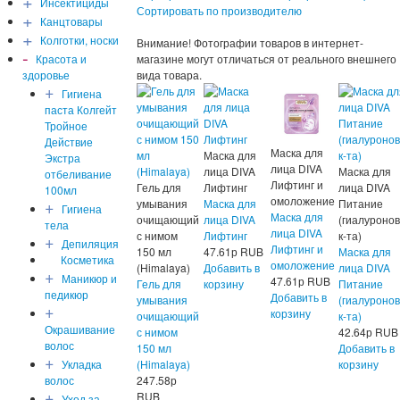
+
Инсектициды
Сортировать по производителю
+
Канцтовары
+
Колготки, носки
Внимание! Фотографии товаров в интернет-
-
Красота и
магазине могут отличаться от реального внешнего
здоровье
вида товара.
+
Гигиена
паста Колгейт
Тройное
Действие
Маска для
Маска для
Экстра
лица DIVA
лица DIVA
Маска для
отбеливание
Лифтинг и
Гель для
Лифтинг
лица DIVA
100мл
омоложение
+
умывания
Маска для
Питание
Гигиена
Маска для
очищающий
лица DIVA
(гиалуроно
тела
лица DIVA
с нимом
Лифтинг
к-та)
+
Депиляция
Лифтинг и
150 мл
47.61
р
RUB
Маска для
Косметика
омоложение
(Himalaya)
Добавить в
лица DIVA
+
Маникюр и
47.61
р
RUB
Гель для
корзину
Питание
педикюр
Добавить в
умывания
(гиалуроно
+
корзину
очищающий
к-та)
Окрашивание
с нимом
42.64
р
RUB
волос
150 мл
Добавить в
+
Укладка
(Himalaya)
корзину
волос
247.58
р
+
RUB
Уход за