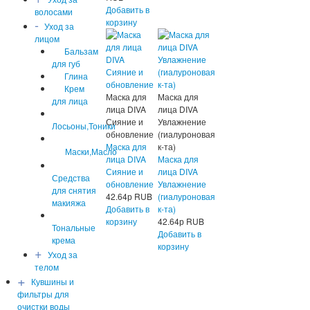
Добавить в
волосами
-
корзину
Уход за
лицом
Бальзам
для губ
Глина
Крем
Маска для
Маска для
для лица
лица DIVA
лица DIVA
Сияние и
Увлажнение
Лосьоны,Тоники
обновление
(гиалуроновая
Маска для
к-та)
Маски,Масло
лица DIVA
Маска для
Сияние и
лица DIVA
Средства
обновление
Увлажнение
для снятия
42.64
р
RUB
(гиалуроновая
макияжа
Добавить в
к-та)
корзину
42.64
р
RUB
Тональные
Добавить в
крема
корзину
+
Уход за
телом
+
Кувшины и
фильтры для
очистки воды