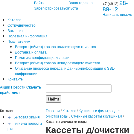
28-
Войти
Ваша корзина
+7 (4912)
89-12
Зарегистрироваться
пуста
Написать письмо
Каталог
Сотрудничество
Вакансии
Полезная информация
Покупателям
Возврат (обмен) товара надлежащего качества
Доставка и оплата
Политика конфиденциальности
Возврат (обмен) товара ненадлежащего качества
Описание процесса передачи данных/информация о SSL-
шифровании:
Контакты
Акции
Новости
Скачать
прайс-лист
Каталог
Главная
/
Каталог
/
Кувшины и фильтры для
+
очистки воды
/
Сменные кассеты к кувшинам
/
Бытовая химия
+
Кассеты д/очистки воды
Гигиена полости
Кассеты д/очистки
рта