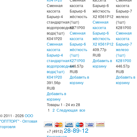
Сменная
кассета
Барьер-6
кассета
кассета
Барьер-6
жёсткость
Барьер-7
Барьер-4
жёсткость
Х2 К561Р12
железо
стандартная
(1шт)
Сменная
(1шт)
водопроводная
К271Р00
кассета
К281Р00
вода(1шт)
Сменная
Барьер-6
Сменная
К041Р20
кассета
жёсткость
кассета
Сменная
Барьер-6
Х2 К561Р12
Барьер-7
кассета
жёсткость
409.77
р
железо
Барьер-4
(1шт)
RUB
(1шт)
стандартная
К271Р00
Добавить в
К281Р00
водопроводная
446.57
р
корзину
446.57
р
вода(1шт)
RUB
RUB
К041Р20
Добавить в
Добавить в
391.56
р
корзину
корзину
RUB
Добавить в
корзину
Товары 1 - 24 из 28
1
2
Следующая
все
© 2011 - 2026
ООО
"ОПТТОРГ" - Оптовая
торговля
28-89-12
+7 (4912)
Контактная