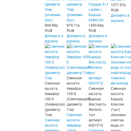
(диаметр
(диаметр
Сердца 3+1
1077.97
р
7см)
7см)
( кубик )
RUB
(упаковка
(упаковка
Барьер
Добавить в
2шт)
2шт)
К484С00
корзину
909.99
р
879.71
р
1430.84
р
RUB
RUB
RUB
Добавить в
Добавить в
Добавить в
корзину
корзину
корзину
Сменная
Сменная
кассета
кассета
Аквафор
Сменная
Сменная
Аквафор
100-6
кассета
кассета
100-5
(Смягчающий)
Барьер
Барьер
(Универсал)
(диаметр
Жесткость
Классик
(диаметр
7см)
Железо
(1шт)
7см)
Сменная
1шт
(базовая
Сменная
кассета
артикул
очистка
кассета
Аквафор
К301Р12
воды от
Аквафор
100-6
Сменная
хлора,