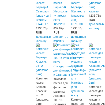
кассет
кассет
кассет
(упаковка
Барьер-4
Барьер-6
Барьер-6
3шт)
Стандарт
Жесткость
Жесткость
железо
(упак. 4шт )
(упаковка
(упаковка
1233.78
р
кубиком
2шт)
3шт)
RUB
К144С17
К272Р00
К273Р00
Добавить в
1233.78
р
837.99
р
1233.16
р
корзину
RUB
RUB
RUB
Добавить в
Добавить в
Добавить в
корзину
корзину
корзину
Комплект
Комплект
кассет
кассет для
Барьер-
Комплект
фильтра-
Классик
кассет для
кувшина
исп.2
фильтра-
Аквафор
(упаковка
Комплект
кувшина
100-15
3шт)
кассет для
Аквафор А5
(упаковка