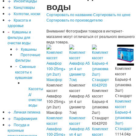
+
Инсектициды
воды
+
Канцтовары
+
Колготки, носки
Сортировать по названию
Сортировать по цене
+
Красота и
Сортировать по производителю
здоровье
-
Внимание! Фотографии товаров в интернет-
Кувшины и
магазине могут отличаться от реального внешнего
фильтры для
вида товара.
очистки воды
+
Кувшины
Проточные
фильтры
-
Сменные
Комплект
кассеты к
кассет
кувшинам
Барьер-4
(упаковка
Комплект
Комплект
Кассеты
3шт)
кассет
кассет
Комплект
д/
Стандарт
Аквафор
Аквафор А5
кассет
очистки
Комплект
100-25mg+
уп 4 шт
Барьер-4
воды
кассет
(уп 2шт)
(диаметр
(упаковка
+
Личная гигиена
Барьер-4
Максфор
7см)
2шт)
+
(упаковка
Комплект
Комплект
Стандарт
Парфюмерия
+
3шт)
кассет
кассет
К042Р20
Посуда и
Стандарт
Аквафор
Аквафор А5
Комплект
кухонные
1114.04
р
100-25mg+
уп 4 шт
кассет
принадлежности