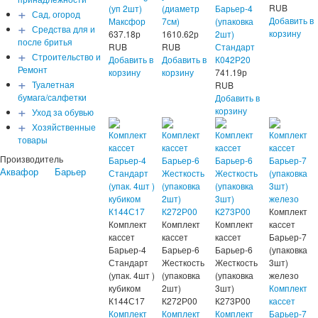
RUB
(уп 2шт)
(диаметр
Барьер-4
+
Сад, огород
Добавить в
Максфор
7см)
(упаковка
+
Средства для и
корзину
637.18
р
1610.62
р
2шт)
после бритья
RUB
RUB
Стандарт
+
Строительство и
Добавить в
Добавить в
К042Р20
Ремонт
корзину
корзину
741.19
р
+
Туалетная
RUB
бумага/салфетки
Добавить в
+
корзину
Уход за обувью
+
Хозяйственные
товары
Производитель
Аквафор
Барьер
Комплект
Комплект
Комплект
Комплект
кассет
кассет
кассет
кассет
Барьер-7
Барьер-4
Барьер-6
Барьер-6
(упаковка
Стандарт
Жесткость
Жесткость
3шт)
(упак. 4шт )
(упаковка
(упаковка
железо
кубиком
2шт)
3шт)
Комплект
К144С17
К272Р00
К273Р00
кассет
Комплект
Комплект
Комплект
Барьер-7