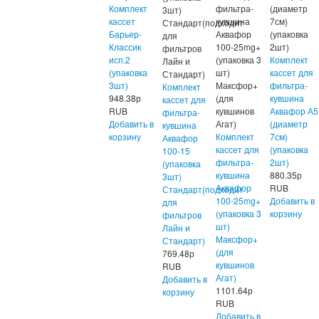
Комплект
фильтра-
(диаметр
3шт)
кассет
кувшина
7см)
Стандарт(подходит
Барьер-
Аквафор
(упаковка
для
Классик
100-25mg+
2шт)
фильтров
исп.2
(упаковка 3
Комплект
Лайн и
(упаковка
шт)
кассет для
Стандарт)
3шт)
Максфор+
фильтра-
Комплект
948.38
р
(для
кувшина
кассет для
RUB
кувшинов
Аквафор А5
фильтра-
Добавить в
Агат)
(диаметр
кувшина
корзину
Комплект
7см)
Аквафор
кассет для
(упаковка
100-15
фильтра-
2шт)
(упаковка
кувшина
880.35
р
3шт)
Аквафор
RUB
Стандарт(подходит
100-25mg+
Добавить в
для
(упаковка 3
корзину
фильтров
шт)
Лайн и
Максфор+
Стандарт)
(для
769.48
р
кувшинов
RUB
Агат)
Добавить в
1101.64
р
корзину
RUB
Добавить в