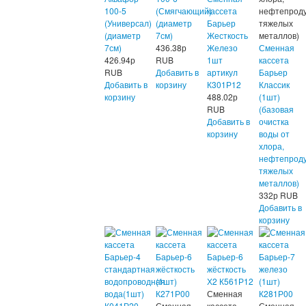
100-5
(Смягчающий)
кассета
нефтепроду
(Универсал)
(диаметр
Барьер
тяжелых
(диаметр
7см)
Жесткость
металлов)
7см)
436.38
р
Железо
Сменная
426.94
р
RUB
1шт
кассета
RUB
Добавить в
артикул
Барьер
Добавить в
корзину
К301Р12
Классик
корзину
488.02
р
(1шт)
RUB
(базовая
Добавить в
очистка
корзину
воды от
хлора,
нефтепроду
тяжелых
металлов)
332
р
RUB
Добавить в
корзину
Сменная
Сменная
кассета
Сменная